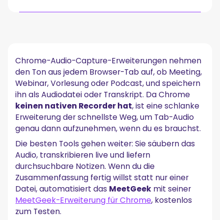
Warum eine Chrome-Erweiterung zur Audioaufnahme
Nutzen?
Die Besten Chrome-Audio-Capture-Erweiterungen im
Chrome-Audio-Capture-Erweiterungen nehmen
Vergleich
den Ton aus jedem Browser-Tab auf, ob Meeting,
1. MeetGeek: Der KI-Meeting-Assistent
Webinar, Vorlesung oder Podcast, und speichern
ihn als Audiodatei oder Transkript. Da Chrome
2. ScreenApp
keinen nativen Recorder hat
, ist eine schlanke
Erweiterung der schnellste Weg, um Tab-Audio
3. Wondershare DemoCreator
genau dann aufzunehmen, wenn du es brauchst.
4. Screencastify
Die besten Tools gehen weiter: Sie säubern das
5. Chrome Audio Capture
Audio, transkribieren live und liefern
durchsuchbare Notizen. Wenn du die
6. Notta
Zusammenfassung fertig willst statt nur einer
Best Practices für die Audioaufnahme in Chrome
Datei, automatisiert das
MeetGeek
mit seiner
MeetGeek-Erweiterung für Chrome
, kostenlos
So Nimmst du das Audio eines Chrome-Tabs Auf
zum Testen.