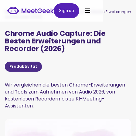
Sign up
Sign up
MeetGeek
/
Blog
/
Chrome Audio Capture: Die Besten Erweiterungen
und Recorder (2026)
Chrome Audio Capture: Die
Besten Erweiterungen und
Recorder (2026)
Produktivität
Wir vergleichen die besten Chrome-Erweiterungen
und Tools zum Aufnehmen von Audio 2026, von
kostenlosen Recordern bis zu KI-Meeting-
Assistenten.