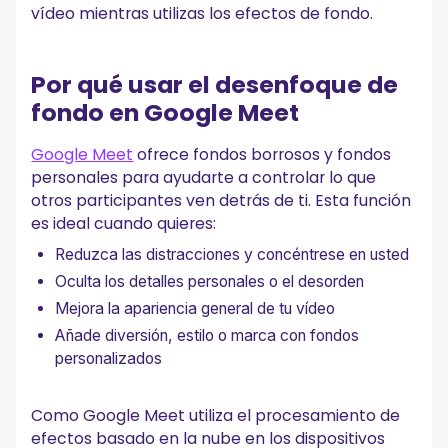
vídeo mientras utilizas los efectos de fondo.
Asegúrese de que su navegador admite efectos visuales
Actualiza la aplicación Google Meet en dispositivos móviles
Comprueba si tu dispositivo puede soportar el desenfoque
del fondo
Por qué usar el desenfoque de
Activa la aceleración de hardware en tu navegador
fondo en Google Meet
Mejora tu iluminación
Cierra otras aplicaciones o pestañas pesadas del
navegador
Google Meet
ofrece fondos borrosos y fondos
personales para ayudarte a controlar lo que
Consejos para crear un fondo de Google Meet limpio
otros participantes ven detrás de ti. Esta función
y centrado
es ideal cuando quieres:
Emparejar Google Meet con MeetGeek
Reduzca las distracciones y concéntrese en usted
Preguntas frecuentes
Oculta los detalles personales o el desorden
¿Por qué no me aparece la opción de desenfoque?
Mejora la apariencia general de tu vídeo
¿Puedo subir mi propia imagen en lugar de usar el
Añade diversión, estilo o marca con fondos
desenfoque?
personalizados
¿El desenfoque del fondo afecta a la calidad del vídeo?
¿Los dispositivos móviles admiten el desenfoque de fondo?
Como Google Meet utiliza el procesamiento de
efectos basado en la nube en los dispositivos