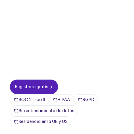
Mejora tus
reuniones ahora.
Configuración en dos minutos. Plan gratuito
para siempre. Calidad empresarial desde el
primer día. Convierte tus reuniones en una
experiencia positiva y gratificante
Regístrate gratis
Regístrate gratis
SOC 2 Tipo II
HIPAA
RGPD
Sin entrenamiento de datos
Residencia en la UE y US