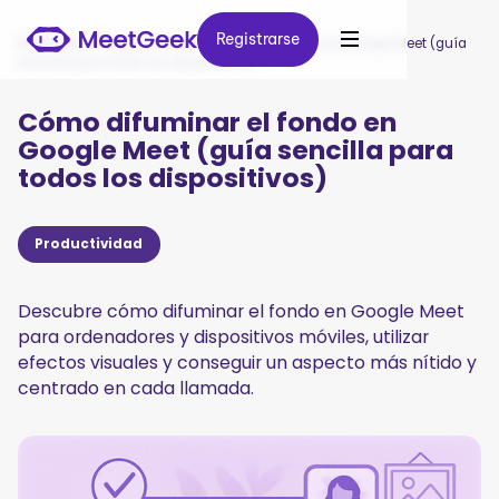
Registrarse
Registrarse
MeetGeek
/
Blog
/
Cómo difuminar el fondo en Google Meet (guía
sencilla para todos los dispositivos)
Cómo difuminar el fondo en
Google Meet (guía sencilla para
todos los dispositivos)
Productividad
Descubre cómo difuminar el fondo en Google Meet
para ordenadores y dispositivos móviles, utilizar
efectos visuales y conseguir un aspecto más nítido y
centrado en cada llamada.