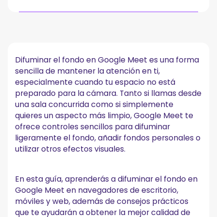
Por qué usar el desenfoque de fondo en Google
Meet
Cómo difuminar el fondo antes de unirte a una
Difuminar el fondo en Google Meet es una forma
llamada de Google Meet
sencilla de mantener la atención en ti,
En el escritorio (Chrome, Firefox, Edge y otros navegadores
especialmente cuando tu espacio no está
compatibles)
preparado para la cámara. Tanto si llamas desde
En dispositivos móviles (Android y iPhone)
una sala concurrida como si simplemente
Cómo difuminar el fondo durante una llamada de
quieres un aspecto más limpio, Google Meet te
Google Meet
ofrece controles sencillos para difuminar
En escritorio
ligeramente el fondo, añadir fondos personales o
En dispositivos móviles (Android y iPhone)
utilizar otros efectos visuales.
Uso de fondos personalizados y efectos visuales
adicionales
En esta guía, aprenderás a difuminar el fondo en
Haz que cada llamada de Google Meet cuente con
Google Meet en navegadores de escritorio,
MeetGeek
móviles y web, además de consejos prácticos
Solución de problemas de desenfoque de fondo
que te ayudarán a obtener la mejor calidad de