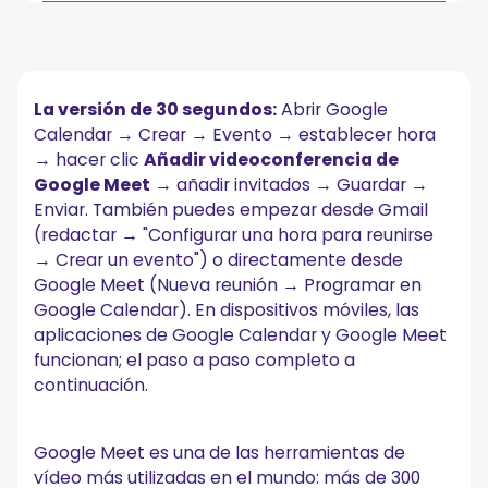
¿Por qué programar una reunión de Google Meet en
lugar de iniciar una sobre la marcha?
Cómo programar una reunión en Google Meet desde
La versión de 30 segundos:
Abrir Google
el escritorio
Calendar → Crear → Evento → establecer hora
Método 1: Programar una Google Meet desde Google
→ hacer clic
Añadir videoconferencia de
Calendar (el más común)
Google Meet
→ añadir invitados → Guardar →
Método 2: Programar una reunión de Google Meet desde
Gmail
Enviar. También puedes empezar desde Gmail
Método 3: Programar una reunión de Google Meet desde
(redactar → "Configurar una hora para reunirse
Google Meet
→ Crear un evento") o directamente desde
Cómo programar una reunión en Google Meet
Google Meet (Nueva reunión → Programar en
desde el móvil
Google Calendar). En dispositivos móviles, las
Aplicación Google Calendar (iOS y Android)
aplicaciones de Google Calendar y Google Meet
Aplicación Google Meet (iOS y Android)
funcionan; el paso a paso completo a
continuación.
Haz que cada reunión programada de Google Meet
sea más productiva con MeetGeek
Cómo conectar MeetGeek con Google Meet (en menos de 2
Google Meet es una de las herramientas de
minutos)
vídeo más utilizadas en el mundo: más de 300
Problemas comunes al programar reuniones en