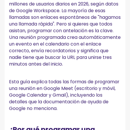
millones de usuarios diarios en 2026, según datos
Google Meet (y sus soluciones)
de Google Workspace. La mayoría de esas
Los invitados no reciben el correo electrónico de invitación
llamadas son enlaces espontáneos de "hagamos
El enlace de la reunión no funciona para invitados externos
una llamada rápida". Pero si quieres que todos
La reunión no aparece en el calendario de todos
asistan, programar con antelación es la clave.
No puedes añadir videoconferencias de Google Meet a una
Una reunión programada crea automáticamente
cuenta personal de Google
un evento en el calendario con el enlace
Preguntas frecuentes sobre la programación de
correcto, envía recordatorios y significa que
Google Meet
nadie tiene que buscar la URL para unirse tres
¿Cómo uso Google Meet?
minutos antes del inicio.
¿Cómo programo una reunión de Google Meet con varios
compañeros de trabajo?
¿Qué hago si los participantes no pueden unirse a la
Esta guía explica todas las formas de programar
reunión?
¿Puedo programar una reunión recurrente de Google Meet?
una reunión en Google Meet (escritorio y móvil,
¿Puedo programar un Google Meet sin una cuenta de
Google Calendar y Gmail), incluyendo los
Gmail?
detalles que la documentación de ayuda de
¿Con cuánta antelación puedo programar un Google Meet?
Google no menciona.
¿Puede MeetGeek grabar automáticamente cualquier
Google Meet programado?
¿Por qué programar una