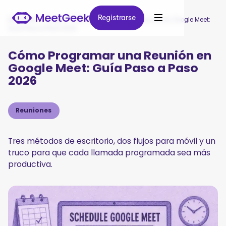
Registrarse
Registrarse
MeetGeek
/
Blog
/
Cómo Programar una Reunión en Google Meet:
Guía Paso a Paso 2026
Cómo Programar una Reunión en
Google Meet: Guía Paso a Paso
2026
Reuniones
Tres métodos de escritorio, dos flujos para móvil y un
truco para que cada llamada programada sea más
productiva.