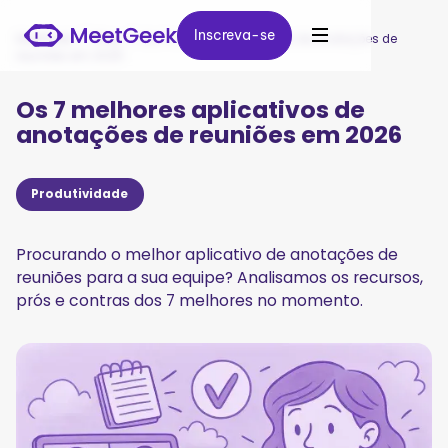
Inscreva-se
Inscreva-se
MeetGeek
/
Blog
/
Os 7 melhores aplicativos de anotações de
reuniões em 2026
Os 7 melhores aplicativos de
anotações de reuniões em 2026
Produtividade
Procurando o melhor aplicativo de anotações de
reuniões para a sua equipe? Analisamos os recursos,
prós e contras dos 7 melhores no momento.