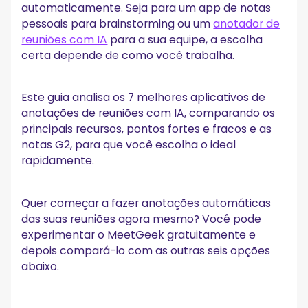
O futuro das ferramentas de transcrição de reuniões
automaticamente. Seja para um app de notas
com IA
pessoais para brainstorming ou um
anotador de
reuniões com IA
para a sua equipe, a escolha
Perguntas frequentes
certa depende de como você trabalha.
Qual é o melhor aplicativo para gravar notas de reuniões?
O ChatGPT pode fazer anotações durante uma reunião?
Quais são os melhores apps para vincular notas de
Este guia analisa os 7 melhores aplicativos de
reuniões?
anotações de reuniões com IA, comparando os
Os apps de notas de reunião ajudam a criar listas de
tarefas?
principais recursos, pontos fortes e fracos e as
Posso usar um app de notas comum para reuniões?
notas G2, para que você escolha o ideal
rapidamente.
Quer começar a fazer anotações automáticas
das suas reuniões agora mesmo? Você pode
experimentar o MeetGeek gratuitamente e
depois compará-lo com as outras seis opções
abaixo.