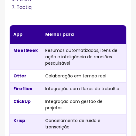
Tactiq
No
App
Melhor para
G2
MeetGeek
Resumos automatizados, itens de
4.6
ação e inteligência de reuniões
pesquisável
Otter
Colaboração em tempo real
4.3
Fireflies
Integração com fluxos de trabalho
4.8
ClickUp
Integração com gestão de
4.7
projetos
Krisp
Cancelamento de ruído e
4.7
transcrição