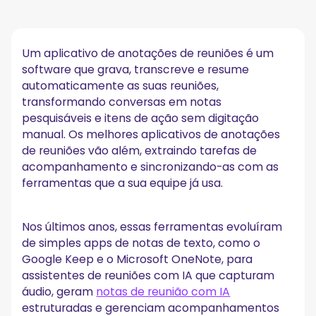
Os 7 melhores aplicativos de anotações de
reuniões com IA para equipes
1. MeetGeek – melhor para resumos automatizados, itens
de ação e inteligência de reuniões pesquisável
Um aplicativo de anotações de reuniões é um
2. Otter – melhor para colaboração em tempo real
software que grava, transcreve e resume
3. Fireflies – melhor para integração com fluxos de trabalho
automaticamente as suas reuniões,
4. ClickUp – melhor para integração com gestão de projetos
transformando conversas em notas
5. Krisp – melhor para cancelamento de ruído e transcrição
pesquisáveis e itens de ação sem digitação
6. Fellow – melhor para pautas de reuniões e colaboração
manual. Os melhores aplicativos de anotações
em equipe
de reuniões vão além, extraindo tarefas de
7. Tactiq – melhor para usuários do Google Workspace
acompanhamento e sincronizando-as com as
Como escolher o anotador de reuniões com IA certo
ferramentas que a sua equipe já usa.
para a sua equipe
Anotadores de reuniões com IA vs. aplicativos de
anotações tradicionais
Nos últimos anos, essas ferramentas evoluíram
de simples apps de notas de texto, como o
Aplicativos de anotações tradicionais
Google Keep e o Microsoft OneNote, para
Anotadores de reuniões com IA
assistentes de reuniões com IA que capturam
Por que os aplicativos de anotações de reuniões
áudio, geram
notas de reunião com IA
com IA são importantes para as equipes
estruturadas e gerenciam acompanhamentos