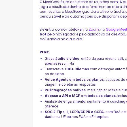
O MeetGeek é um assistente de reuniões com IA que
joga o resultado dentro das ferramentas que o t
bem escrita, o MeetGeek guarda o ativo: o áudio, 
pesquisável e as automações que disparam depo
Ele entra como notetaker no
Zoom
, no
Google Mee
bot
pelo navegador e pelo aplicativo de desktop,
do Granola no dia a dia.
Prós:
Grava
áudio e vídeo
, então dá para rever a call,
apenas resumi-la
Transcreve
100+ idiomas
com detecção automáti
no desktop
Voice Agents em todos os planos
, capazes de 
triagem e coletar as respostas
28 integrações nativas
, mais Zapier, Make e n8n
Acesso a API e MCP em todos os planos
, incl
Análise de engajamento, sentimento e coaching d
oferece
SOC 2 Tipo II, LGPD/GDPR e CCPA
, com BAA de 
dados na UE ou nos EUA no Enterprise