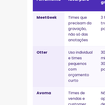
g
MeetGeek
Times que
3 
precisam da
tr
gravação,
p
não só das
anotações
Otter
Uso individual
3
e times
m
pequenos
30
com
po
orçamento
curto
Avoma
Times de
Nã
vendas e
ap
customer
de