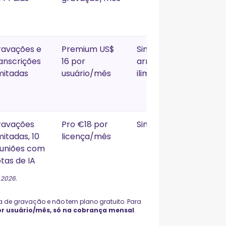
ravações e
Premium US$
Sim,
3
anscrições
16 por
armazenamento
imitadas
usuário/mês
ilimitado
ravações
Pro €18 por
Sim
3
imitadas, 10
licença/mês
uniões com
tas de IA
 2026.
a de gravação e não tem plano gratuito. Para
or usuário/mês, só na cobrança mensal
.