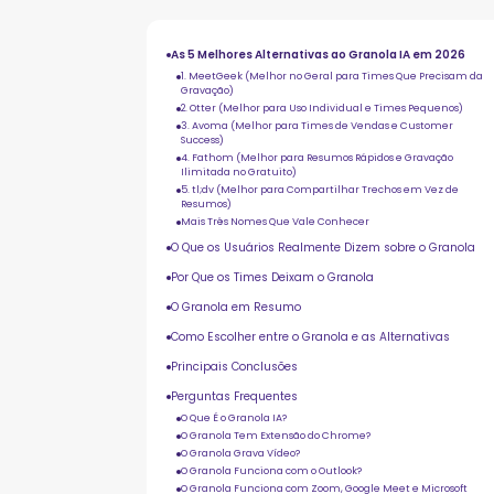
As 5 Melhores Alternativas ao Granola IA em 2026
1. MeetGeek (Melhor no Geral para Times Que Precisam da
Gravação)
2. Otter (Melhor para Uso Individual e Times Pequenos)
3. Avoma (Melhor para Times de Vendas e Customer
Success)
4. Fathom (Melhor para Resumos Rápidos e Gravação
Ilimitada no Gratuito)
5. tl;dv (Melhor para Compartilhar Trechos em Vez de
Resumos)
Mais Três Nomes Que Vale Conhecer
O Que os Usuários Realmente Dizem sobre o Granola
Por Que os Times Deixam o Granola
O Granola em Resumo
Como Escolher entre o Granola e as Alternativas
Principais Conclusões
Perguntas Frequentes
O Que É o Granola IA?
O Granola Tem Extensão do Chrome?
O Granola Grava Vídeo?
O Granola Funciona com o Outlook?
O Granola Funciona com Zoom, Google Meet e Microsoft