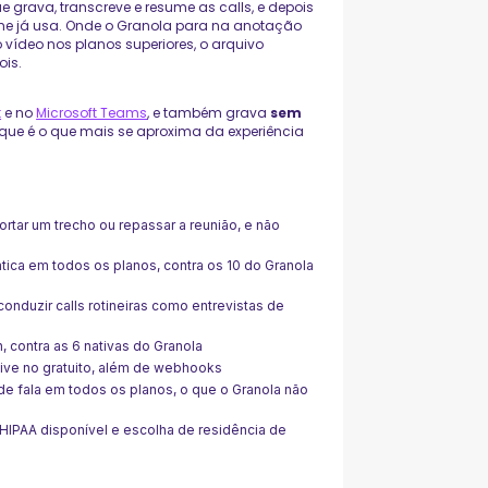
 grava, transcreve e resume as calls, e depois
ime já usa. Onde o Granola para na anotação
o vídeo nos planos superiores, o arquivo
is.
t
e no
Microsoft Teams
, e também grava
sem
 que é o que mais se aproxima da experiência
 cortar um trecho ou repassar a reunião, e não
ca em todos os planos, contra os 10 do Granola
conduzir calls rotineiras como entrevistas de
, contra as 6 nativas do Granola
usive no gratuito, além de webhooks
e fala em todos os planos, o que o Granola não
HIPAA disponível e escolha de residência de