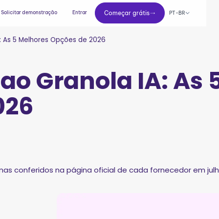
Começar grátis
Solicitar demonstração
Entrar
Começar grátis
PT-BR
A: As 5 Melhores Opções de 2026
 ao Granola IA: As 
026
mas conferidos na página oficial de cada fornecedor em julh