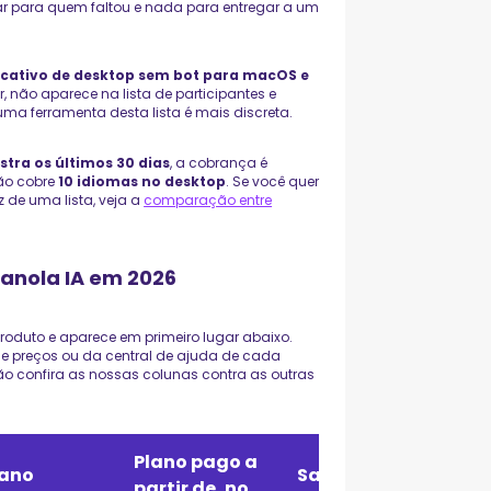
r para quem faltou e nada para entregar a um
icativo de desktop sem bot para macOS e
não aparece na lista de participantes e
uma ferramenta desta lista é mais discreta.
stra os últimos 30 dias
, a cobrança é
ção cobre
10 idiomas no desktop
. Se você quer
z de uma lista, veja a
comparação entre
ranola IA em 2026
roduto e aparece em primeiro lugar abaixo.
e preços ou da central de ajuda de cada
tão confira as nossas colunas contra as outras
Plano pago a
lano
Salva a
partir de, no
I