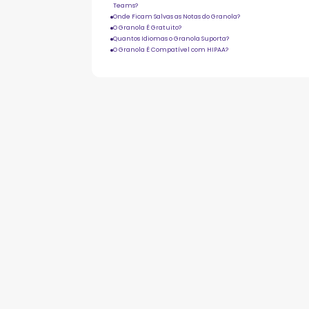
Teams?
Onde Ficam Salvas as Notas do Granola?
O Granola É Gratuito?
Quantos Idiomas o Granola Suporta?
O Granola É Compatível com HIPAA?