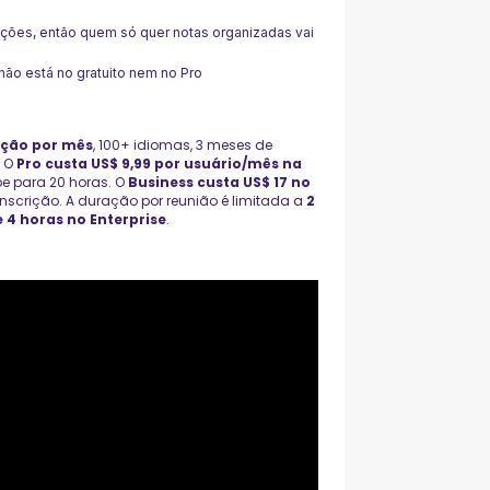
ções, então quem só quer notas organizadas vai
 não está no gratuito nem no Pro
ição por mês
, 100+ idiomas, 3 meses de
. O
Pro custa US$ 9,99 por usuário/mês na
obe para 20 horas. O
Business custa US$ 17 no
 transcrição. A duração por reunião é limitada a
2
e 4 horas no Enterprise
.