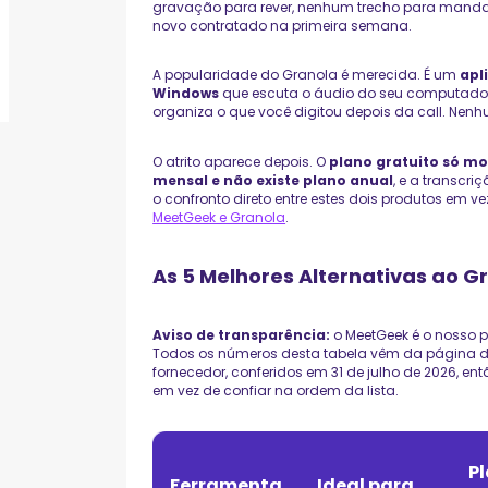
gravação para rever, nenhum trecho para manda
novo contratado na primeira semana.
A popularidade do Granola é merecida. É um
apl
Windows
que escuta o áudio do seu computador, 
organiza o que você digitou depois da call. Nenh
O atrito aparece depois. O
plano gratuito só mo
mensal e não existe plano anual
, e a transcri
o confronto direto entre estes dois produtos em ve
MeetGeek e Granola
.
As 5 Melhores Alternativas ao G
Aviso de transparência:
o MeetGeek é o nosso p
Todos os números desta tabela vêm da página d
fornecedor, conferidos em 31 de julho de 2026, en
em vez de confiar na ordem da lista.
P
Ferramenta
Ideal para