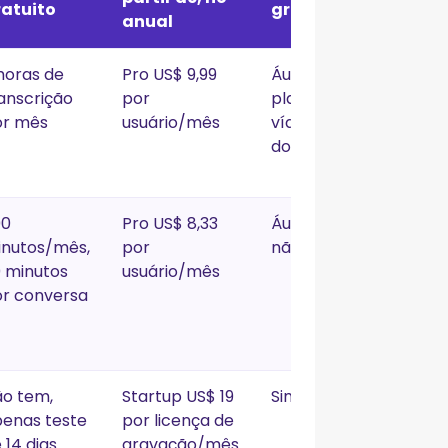
ratuito
gravação
anual
horas de
Pro US$ 9,99
Áudio em todo
1
anscrição
por
plano pago,
or mês
usuário/mês
vídeo HD a partir
do Business
00
Pro US$ 8,33
Áudio sim, vídeo
L
inutos/mês,
por
não
 minutos
usuário/mês
r conversa
o tem,
Startup US$ 19
Sim
V
enas teste
por licença de
 14 dias
gravação/mês