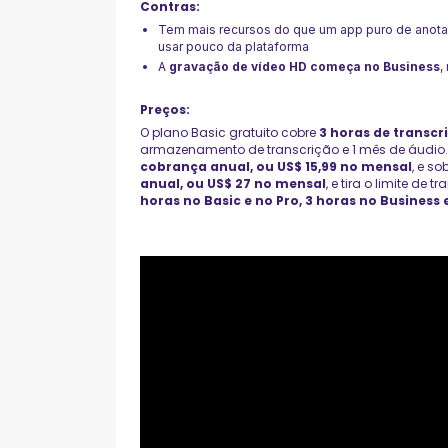
Contras:
Tem mais recursos do que um app puro de anota
usar pouco da plataforma
A
gravação de vídeo HD começa no Business
,
Preços:
O plano Basic gratuito cobre
3 horas de transcr
armazenamento de transcrição e 1 mês de áudio
cobrança anual, ou US$ 15,99 no mensal
, e s
anual, ou US$ 27 no mensal
, e tira o limite de
horas no Basic e no Pro, 3 horas no Business 