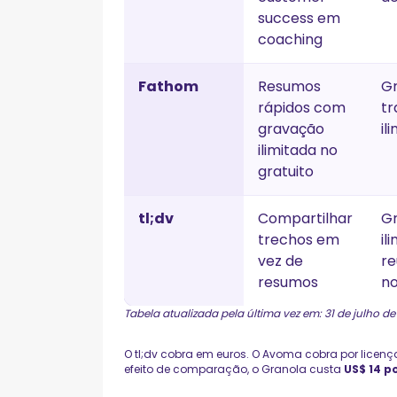
success em
coaching
Fathom
Resumos
G
rápidos com
tr
gravação
il
ilimitada no
gratuito
tl;dv
Compartilhar
G
trechos em
il
vez de
re
resumos
no
Tabela atualizada pela última vez em: 31 de julho de
O tl;dv cobra em euros. O Avoma cobra por licenç
efeito de comparação, o Granola custa
US$ 14 p