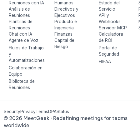
Reuniones con IA
Humanos
Estado del
Análisis de
Directivos y
Servicio
Reuniones
Ejecutivos
API y
Plantillas de
Producto e
Webhooks
Reuniones
Ingeniería
Servidor MCP
Chat con IA
Finanzas
Calculadora
Agente de Voz
Capital de
de ROI
Riesgo
Flujos de Trabajo
Portal de
y
Seguridad
Automatizaciones
HIPAA
Colaboración en
Equipo
Biblioteca de
Reuniones
Security
Privacy
Terms
DPA
Status
©
2026
MeetGeek · Redefining meetings for teams
worldwide