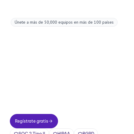
Únete a más de 50,000 equipos en más de 100 países
Mejora tus
reuniones ahora.
Configuración en dos minutos. Plan gratuito
para siempre. Calidad empresarial desde el
primer día. Convierte tus reuniones en una
experiencia positiva y gratificante
Regístrate gratis
Regístrate gratis
SOC 2 Tipo II
HIPAA
RGPD