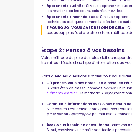
Apprenants auditifs
: Si vous apprenez mieux en
les réunions ou les cours, puis résumez-les.
Apprenants kinesthésiques
: Si vous apprenez 
techniques pratiques comme la création de cartes 
❓ POURQUOI VOUS AVEZ BESOIN DE CELA :
Co
beaucoup plus facile le choix d'une méthode de
Étape 2 : Pensez à vos besoins
Votre méthode de prise de notes doit correspondre
travail ou d'école et au type d'information que vo
Voici quelques questions simples pour vous aider à
Où prenez-vous des notes : en classe, en réu
Si vous êtes en classe, essayez
Cornell
. En réun
éléments d'action
; la méthode
T-Notes
fonctionne
Combien d'informations avez-vous besoin de 
Si le contenu est dense, optez pour
Plan
. Pour l
sur le flux
ou
Cartographie
pourrait mieux convenir
Avez-vous besoin de consulter souvent vos no
Si oui, choisissez une méthode facile à parcour