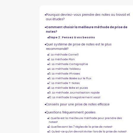
Pourquoi devriez-vous prendre des notes au travail et
aux études?
Comment choisir la meilleure méthode de prise de
notes?
Étape 2 : Pensez à vos besoins
Quel système de prise de notes est le plus
recommandé?
1. La méthode Cornell
2. La méthode Plan
3. La méthode Cartographie
4. La méthode Tableau
5. La méthode Phrases
6. La méthode Basée sur le flux
7. La méthode T-Notes
8. La méthode Boîte et puces
9. La méthode Journalisation rapide
10. La méthode Enregistrement vocal
Conseils pour une prise de notes efficace
Questions fréquemment posées
1. Quelle est la meilleure méthode pour prendre des
notes?
2. Quelles sont les 7 règles de la prise de notes?
3. Qu'est-ce qu'on devrait éviter lors de la prise de notes?