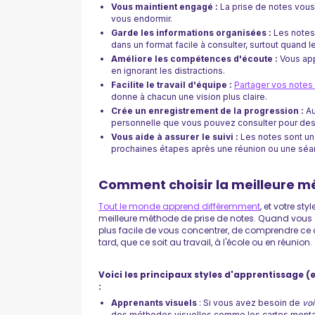
Vous maintient engagé :
La prise de notes vous a
vous endormir.
Garde les informations organisées :
Les notes 
dans un format facile à consulter, surtout quand 
Améliore les compétences d'écoute :
Vous appr
en ignorant les distractions.
Facilite le travail d'équipe :
Partager vos notes
donne à chacun une vision plus claire.
Crée un enregistrement de la progression :
Au
personnelle que vous pouvez consulter pour des 
Vous aide à assurer le suivi :
Les notes sont un 
prochaines étapes après une réunion ou une séa
Comment choisir la meilleure m
Tout le monde apprend différemment
, et votre st
meilleure méthode de prise de notes. Quand vous as
plus facile de vous concentrer, de comprendre ce 
tard, que ce soit au travail, à l'école ou en réunion.
Voici les principaux styles d'apprentissage (
:
Apprenants visuels
: Si vous avez besoin de
voi
des méthodes visuelles comme les cartes mental