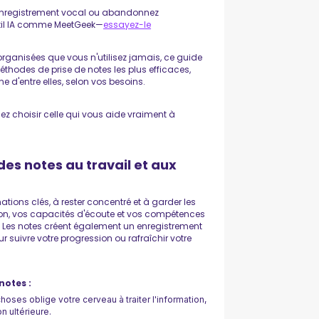
l'enregistrement vocal ou abandonnez
til IA comme MeetGeek—
essayez-le
rganisées que vous n'utilisez jamais, ce guide
thodes de prise de notes les plus efficaces,
 d'entre elles, selon vos besoins.
 choisir celle qui vous aide vraiment à
es notes au travail et aux
tions clés, à rester concentré et à garder les
ion, vos capacités d'écoute et vos compétences
es. Les notes créent également un enregistrement
 suivre votre progression ou rafraîchir votre
notes :
choses oblige votre cerveau à traiter l'information,
n ultérieure.