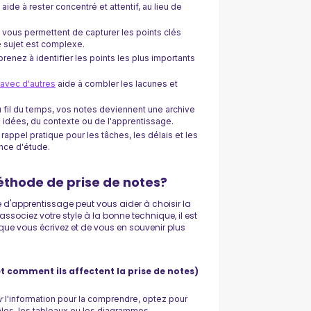
ide à rester concentré et attentif, au lieu de
vous permettent de capturer les points clés
le sujet est complexe.
enez à identifier les points les plus importants
 avec d'autres
aide à combler les lacunes et
 fil du temps, vos notes deviennent une archive
idées, du contexte ou de l'apprentissage.
rappel pratique pour les tâches, les délais et les
nce d'étude.
éthode de prise de notes?
yle d'apprentissage peut vous aider à choisir la
sociez votre style à la bonne technique, il est
que vous écrivez et de vous en souvenir plus
et comment ils affectent la prise de notes)
r
l'information pour la comprendre, optez pour
es, les tableaux ou les diagrammes.