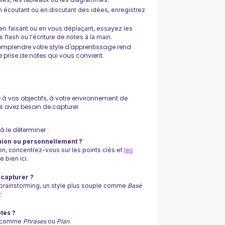
 écoutant ou en discutant des idées, enregistrez
en faisant ou en vous déplaçant, essayez les
flash ou l'écriture de notes à la main.
mprendre votre style d'apprentissage rend
 prise de notes qui vous convient.
 à vos objectifs, à votre environnement de
us avez besoin de capturer.
 le déterminer :
nion ou personnellement ?
ion, concentrez-vous sur les points clés et
les
 bien ici.
capturer ?
e brainstorming, un style plus souple comme
Basé
.
tes ?
ir comme
Phrases
ou
Plan
.