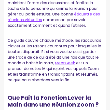
maintient l'ordre des discussions et facilite la
Questions Fréquentes
tâche de la personne qui anime la réunion pour
Pourquoi Je Ne Peux Pas Lever la Main sur Zoom ?
gérer qui parle ensuite. Une bonne
étiquette des
Quel Est le Raccourci pour Lever la Main sur Zoom ?
réunions virtuelles
commence par savoir
Comment Lever la Main sur Zoom depuis un Téléphone ?
exactement comment et quand l'utiliser.
Comment Activer les Gestes de la Main dans Zoom ?
Où Apparaissent les Mains Levées dans Zoom ?
Ce guide couvre chaque méthode, les raccourcis
clavier et les raisons courantes pour lesquelles le
bouton disparaît. Et si vous voulez aussi garder
une trace de ce qui a été dit une fois que tout le
monde a baissé la main,
MeetGeek
est un
preneur de notes IA qui rejoint vos appels Zoom
et les transforme en transcriptions et résumés,
ce que nous abordons vers la fin.
Que Fait la Fonction Lever la
Main dans une Réunion Zoom ?