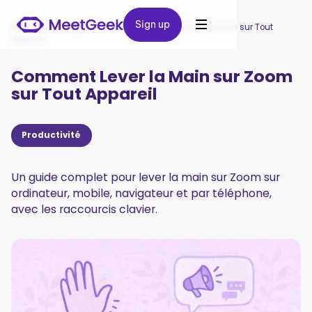
Sign up
Sign up
MeetGeek
/
Blog
/
Comment Lever la Main sur Zoom sur Tout
Appareil
Comment Lever la Main sur Zoom
sur Tout Appareil
Productivité
Un guide complet pour lever la main sur Zoom sur
ordinateur, mobile, navigateur et par téléphone,
avec les raccourcis clavier.