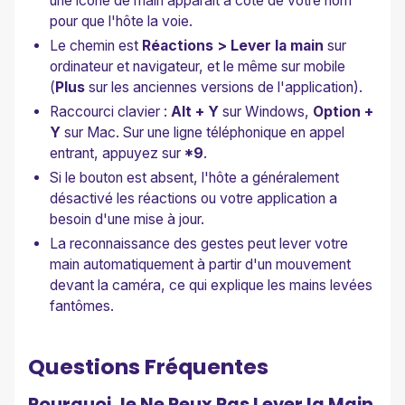
une icône de main apparaît à côté de votre nom
pour que l'hôte la voie.
Le chemin est
Réactions > Lever la main
sur
ordinateur et navigateur, et le même sur mobile
(
Plus
sur les anciennes versions de l'application).
Raccourci clavier :
Alt + Y
sur Windows,
Option +
Y
sur Mac. Sur une ligne téléphonique en appel
entrant, appuyez sur
*9
.
Si le bouton est absent, l'hôte a généralement
désactivé les réactions ou votre application a
besoin d'une mise à jour.
La reconnaissance des gestes peut lever votre
main automatiquement à partir d'un mouvement
devant la caméra, ce qui explique les mains levées
fantômes.
Questions Fréquentes
Pourquoi Je Ne Peux Pas Lever la Main