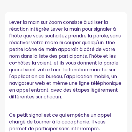
Que Fait la Fonction Lever la Main dans une Réunion
Zoom ?
Comment Lever la Main sur Zoom sur Ordinateur
Lever la main sur Zoom consiste à utiliser la
(Windows et Mac) ?
réaction intégrée Lever la main pour signaler à
Comment Lever la Main sur Zoom sur Mobile (iOS et
l'hôte que vous souhaitez prendre la parole, sans
Android) ?
réactiver votre micro ni couper quelqu'un. Une
petite icône de main apparaît à côté de votre
Comment Lever la Main sur Zoom depuis un
nom dans la liste des participants, l'hôte et les
Navigateur ?
co-hôtes la voient, et ils vous donnent la parole
Comment Lever la Main lors d'un Appel Zoom par
quand vient votre tour. La fonction marche sur
Téléphone ?
l'application de bureau, l'application mobile, un
navigateur web et même une ligne téléphonique
Comment Fonctionnent les Gestes et la
en appel entrant, avec des étapes légèrement
Reconnaissance des Gestes dans Zoom ?
différentes sur chacun.
Comment les Hôtes et Co-Hôtes Gèrent les Mains
Levées ?
Ce petit signal est ce qui empêche un appel
Des Mains Levées au Suivi Concret
chargé de tourner à la cacophonie. Il vous
Points Clés à Retenir
permet de participer sans interrompre,