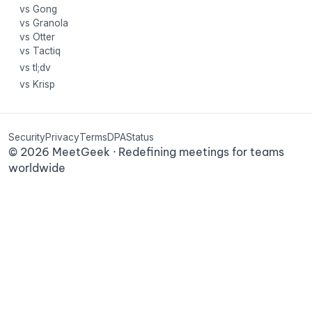
vs Gong
vs Granola
vs Otter
vs Tactiq
vs tl;dv
vs Krisp
Security
Privacy
Terms
DPA
Status
©
2026
MeetGeek · Redefining meetings for teams
worldwide