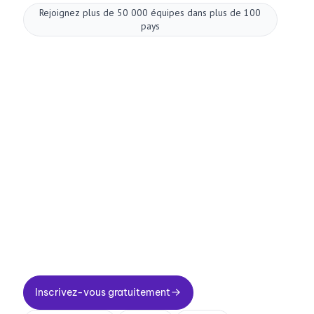
Rejoignez plus de 50 000 équipes dans plus de 100
pays
Améliorez vos
réunions dès
maintenant.
Configuration en deux minutes. Une offre
gratuite à vie. Une qualité professionnelle dès
le premier jour. Transformez vos réunions en
une expérience positive et enrichissante
Inscrivez-vous gratuitement
Inscrivez-vous gratuitement