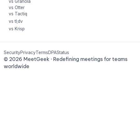
vs Granola
vs Otter
vs Tactiq
vs tl;dv
vs Krisp
Security
Privacy
Terms
DPA
Status
©
2026
MeetGeek · Redefining meetings for teams
worldwide