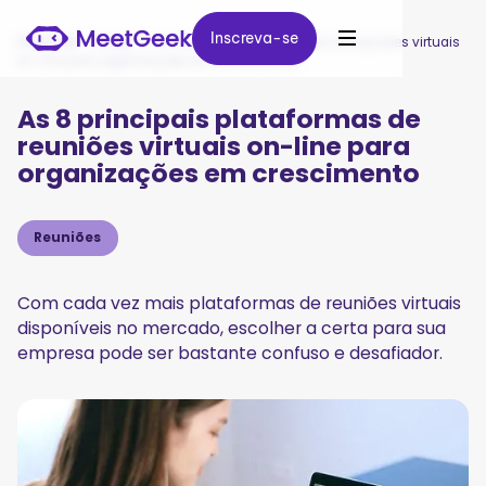
Inscreva-se
Inscreva-se
MeetGeek
/
Blog
/
As 8 principais plataformas de reuniões virtuais
on-line para organizações em crescimento
As 8 principais plataformas de
reuniões virtuais on-line para
organizações em crescimento
Reuniões
Com cada vez mais plataformas de reuniões virtuais
disponíveis no mercado, escolher a certa para sua
empresa pode ser bastante confuso e desafiador.