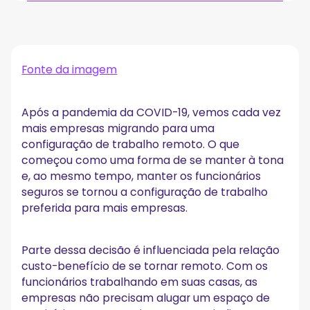
Zoom
Skype
Microsoft Teams
Google Meet
Fonte da imagem
Reunião Zoho
Slack
Reunião GoTo
Após a pandemia da COVID-19, vemos cada vez
Cisco Webex
mais empresas migrando para uma
Leve suas reuniões virtuais para o próximo nível
configuração de trabalho remoto. O que
começou como uma forma de se manter à tona
e, ao mesmo tempo, manter os funcionários
seguros se tornou a configuração de trabalho
preferida para mais empresas.
Parte dessa decisão é influenciada pela relação
custo-benefício de se tornar remoto. Com os
funcionários trabalhando em suas casas, as
empresas não precisam alugar um espaço de