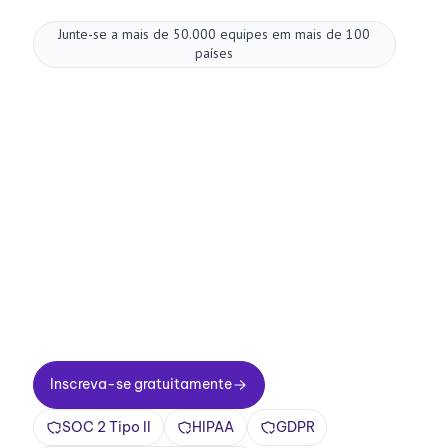
Junte-se a mais de 50.000 equipes em mais de 100
países
Melhore suas
reuniões agora.
Configuração em dois minutos. Plano gratuito
para sempre. Qualidade empresarial desde o
primeiro dia. Transforme reuniões em uma
experiência positiva e gratificante
Inscreva-se gratuitamente
Inscreva-se gratuitamente
SOC 2 Tipo II
HIPAA
GDPR