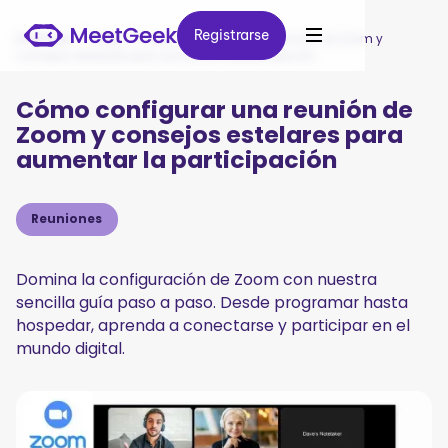
Registrarse
Registrarse
MeetGeek
/
Blog
/
Cómo configurar una reunión de Zoom y
consejos estelares para aumentar la participación
Cómo configurar una reunión de
Zoom y consejos estelares para
aumentar la participación
Reuniones
Domina la configuración de Zoom con nuestra
sencilla guía paso a paso. Desde programar hasta
hospedar, aprenda a conectarse y participar en el
mundo digital.