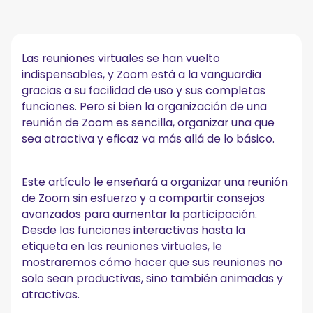
Las mejores funciones de Zoom para reuniones
atractivas
Requisitos previos para configurar reuniones de
Las reuniones virtuales se han vuelto
Zoom
indispensables, y Zoom está a la vanguardia
Cómo crear reuniones de Zoom en cualquier
gracias a su facilidad de uso y sus completas
dispositivo
funciones. Pero si bien la organización de una
reunión de Zoom es sencilla, organizar una que
A. Cómo programar una reunión en el portal web de
Zoom
sea atractiva y eficaz va más allá de lo básico.
B. Cómo configurar una reunión en la aplicación de
escritorio de Zoom
C. Cómo programar una reunión en la aplicación Zoom
Este artículo le enseñará a organizar una reunión
para dispositivos móviles
de Zoom sin esfuerzo y a compartir consejos
Consejos estelares para participar en las reuniones
avanzados para aumentar la participación.
de Zoom
Desde las funciones interactivas hasta la
1. Prepara tu tecnología
etiqueta en las reuniones virtuales, le
2. Familiarízate con los controles de host
mostraremos cómo hacer que sus reuniones no
3. Implemente la función de sala de espera
solo sean productivas, sino también animadas y
4. Involucre a los participantes con las encuestas y las
atractivas.
reacciones
5. Fomente el uso del vídeo para aumentar la participación