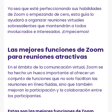
6. Utilice las salas de grupos pequeños para discusiones
Ya sea que esté perfeccionando sus habilidades
más pequeñas
7. Personalice la configuración de su reunión
de Zoom o empezando de cero, esta guía lo
8. Proporcione instrucciones claras a los participantes
ayudará a organizar reuniones virtuales
9. Seguimiento después de la reunión
sobresalientes que mantendrán a todos
involucrados e interesados. ¡Empecemos!
Cómo grabar una reunión de Zoom en cualquier
dispositivo
Cómo solucionar problemas comunes con Zoom
Las mejores funciones de Zoom
Meetings
para reuniones atractivas
Preguntas frecuentes
1. ¿Se puede programar una reunión de Zoom sin ser el
En el ámbito de la comunicación virtual, Zoom se
anfitrión?
ha hecho un hueco importante al ofrecer un
2. ¿Puedo programar una reunión de Zoom que grabe
conjunto de funciones que no solo facilitan las
automáticamente la sesión?
reuniones en línea fluidas, sino que también
3. ¿Puedo programar una reunión sin una cuenta de Zoom?
mejoran la participación y la colaboración entre
¡Haga que cada reunión de Zoom cuente con
los participantes.
MeetGeek!
Estas son las mejores funciones de Zoom