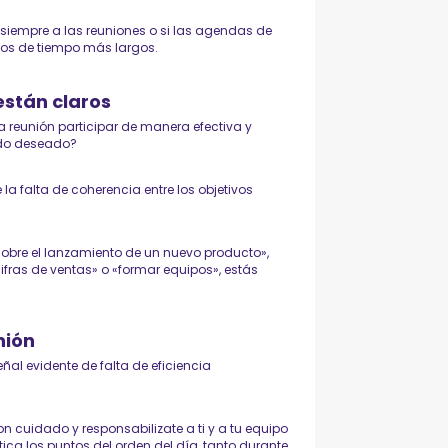
 siempre a las reuniones o si las agendas de
dos de tiempo más largos.
 están claros
la reunión participar de manera efectiva y
tado deseado?
la falta de coherencia entre los objetivos
r sobre el lanzamiento de un nuevo producto»,
ifras de ventas» o «formar equipos», estás
nión
al evidente de falta de eficiencia
n cuidado y responsabilizate a ti y a tu equipo
ica los puntos del orden del día, tanto durante