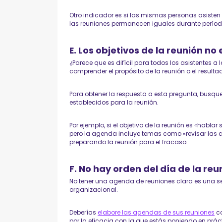
Otro indicador es si las mismas personas asisten
las reuniones permanecen iguales durante perío
E. Los objetivos de la reunión no
¿Parece que es difícil para todos los asistentes a 
comprender el propósito de la reunión o el resul
Para obtener la respuesta a esta pregunta, busque 
establecidos para la reunión.
Por ejemplo, si el objetivo de la reunión es «habla
pero la agenda incluye temas como «revisar las c
preparando la reunión para el fracaso.
F. No hay orden del día de la reu
No tener una agenda de reuniones clara es una señ
organizacional.
Deberías
elabore las agendas de sus reuniones
co
por la eficacia con la que estás poniendo en práct