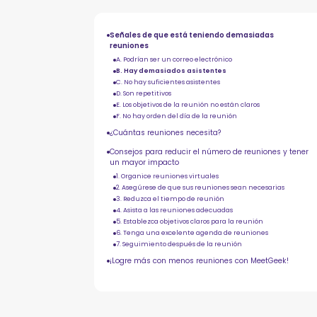
Señales de que está teniendo demasiadas
reuniones
A. Podrían ser un correo electrónico
B. Hay demasiados asistentes
C. No hay suficientes asistentes
D. Son repetitivos
E. Los objetivos de la reunión no están claros
F. No hay orden del día de la reunión
¿Cuántas reuniones necesita?
Consejos para reducir el número de reuniones y tener
un mayor impacto
1. Organice reuniones virtuales
2. Asegúrese de que sus reuniones sean necesarias
3. Reduzca el tiempo de reunión
4. Asista a las reuniones adecuadas
5. Establezca objetivos claros para la reunión
6. Tenga una excelente agenda de reuniones
7. Seguimiento después de la reunión
¡Logre más con menos reuniones con MeetGeek!