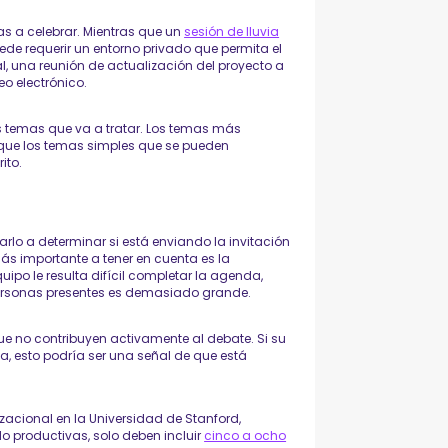
vas a celebrar. Mientras que un
sesión de lluvia
de requerir un entorno privado que permita el
l, una reunión de actualización del proyecto a
o electrónico.
s temas que va a tratar. Los temas más
 que los temas simples que se pueden
ito.
lo a determinar si está enviando la invitación
s importante a tener en cuenta es la
uipo le resulta difícil completar la agenda,
personas presentes es demasiado grande.
e no contribuyen activamente al debate. Si su
, esto podría ser una señal de que está
zacional en la Universidad de Stanford,
o productivas, solo deben incluir
cinco a ocho