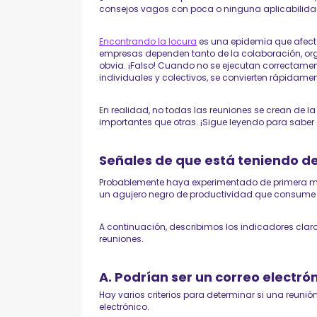
consejos vagos con poca o ninguna aplicabilidad? 
Encontrando la locura
es una epidemia que afect
empresas dependen tanto de la colaboración, or
obvia. ¡Falso! Cuando no se ejecutan correctament
individuales y colectivos, se convierten rápidame
En realidad, no todas las reuniones se crean de
importantes que otras. ¡Sigue leyendo para saber 
Señales de que está teniendo 
Probablemente haya experimentado de primera m
un agujero negro de productividad que consume 
A continuación, describimos los indicadores cla
reuniones.
A. Podrían ser un correo electró
Hay varios criterios para determinar si una reuni
electrónico.