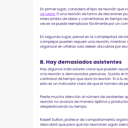
En primer lugar, considera el tipo de reunión que 
de ideas
O una reunión de toma de decisiones pue
intercambio de ideas y comentarios en tiempo rea
veces se puede reemplazar fácilmente por un corre
En segundo lugar, piense en la complejidad de lo
complejos pueden requerir una reunión, mientras
organizar en viñetas solo deben discutirse por escr
B. Hay demasiados asistentes
Hay algunos indicadores clave que pueden ayudar
a la reunión a demasiadas personas. Quizás el má
cantidad de tiempo que dura la reunión. Si a tu eq
esto es un indicador claro de que el número de 
Preste mucha atención al número de asistentes qu
reunión no avanza de manera óptima y productiva
desperdiciando su tiempo.
Robert Sutton, profesor de comportamiento organi
descubrió que para que las reuniones sigan siend