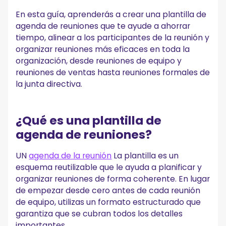
Cómo MeetGeek convierte su agenda en resultados
En esta guía, aprenderás a crear una plantilla de
medibles
agenda de reuniones que te ayude a ahorrar
Mejores prácticas para la agenda de reuniones
tiempo, alinear a los participantes de la reunión y
1. Mantenga la agenda centrada en los resultados, no en
organizar reuniones más eficaces en toda la
las actividades
organización, desde reuniones de equipo y
2. Límite los puntos de la agenda para proteger el tiempo de
reuniones de ventas hasta reuniones formales de
reunión
la junta directiva.
3. Envíe la agenda con tiempo y espere a que esté
preparada
4. Utilice la agenda para gestionar la discusión en tiempo
real
¿Qué es una plantilla de
5. Cierre cada reunión con los próximos pasos claros
agenda de reuniones?
Tipos de reuniones y cómo debe adaptarse su
agenda
UN
agenda de la reunión
La plantilla es un
Agenda de la reunión del equipo
esquema reutilizable que le ayuda a planificar y
Reuniones de ventas
organizar reuniones de forma coherente. En lugar
Reuniones de personal
de empezar desde cero antes de cada reunión
Agenda de la reunión de la junta
de equipo, utilizas un formato estructurado que
Reuniones de lanzamiento del proyecto
garantiza que se cubran todos los detalles
De las reuniones al impulso
importantes.