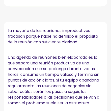
¿Qué es una plantilla de agenda de reuniones?
Por qué la mayoría de las reuniones se vuelven
improductivas
La mayoría de las reuniones improductivas
fracasan porque nadie ha definido el propósito
Los componentes clave de una agenda de reuniones
eficaz
de la reunión con suficiente claridad.
1. Detalles de la reunión
2. El propósito de la reunión
Una agenda de reuniones bien elaborada es lo
3. Objetivos clave
que separa una reunión productiva de una
4. Asistentes y funciones
conversación que se prolonga durante varias
5. Temas del orden del día con bloques de tiempo y
propiedad
horas, consume un tiempo valioso y termina sin
6. Documentos justificativos o pertinentes
puntos de acción claros. Si tu equipo abandona
7. Elementos de acción y tareas de seguimiento
regularmente las reuniones de negocios sin
Una plantilla gratuita para agenda de reuniones
saber cuáles serán los pasos a seguir, las
que puedes adaptar
responsabilidades o las decisiones que se van a
tomar, el problema suele ser la estructura.
La pieza que falta: ¿qué pasa después de la reunión?