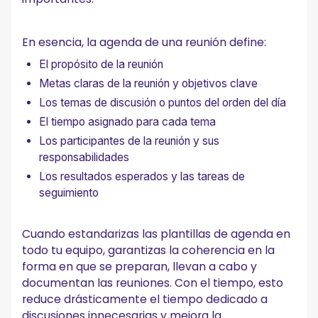
Preguntas frecuentes
¿Cómo escribo la agenda de una reunión?
En esencia, la agenda de una reunión define:
¿Cuáles son las 4 P de la agenda de una reunión?
¿Qué es la regla 40/20/40 para las reuniones?
El propósito de la reunión
Metas claras de la reunión y objetivos clave
Los temas de discusión o puntos del orden del día
El tiempo asignado para cada tema
Los participantes de la reunión y sus
responsabilidades
Los resultados esperados y las tareas de
seguimiento
Cuando estandarizas las plantillas de agenda en
todo tu equipo, garantizas la coherencia en la
forma en que se preparan, llevan a cabo y
documentan las reuniones. Con el tiempo, esto
reduce drásticamente el tiempo dedicado a
discusiones innecesarias y mejora la