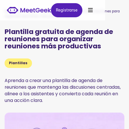
Registrarse
Registrarse
MeetGeek
/
Blog
/
Plantilla gratuita de agenda de reuniones para
organizar reuniones más productivas
Plantilla gratuita de agenda de
reuniones para organizar
reuniones más productivas
Plantillas
Aprenda a crear una plantilla de agenda de
reuniones que mantenga las discusiones centradas,
alinee a los asistentes y convierta cada reunión en
una acción clara.