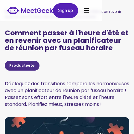
Sign up
Sign up
MeetGeek
/
Blog
/
Comment passer à l'heure d'été et en revenir
avec un planificateur de réunion par fuseau horaire
Comment passer à l'heure d'été et
en revenir avec un planificateur
de réunion par fuseau horaire
Productivité
Débloquez des transitions temporelles harmonieuses
avec un planificateur de réunion par fuseau horaire !
Passez sans effort entre l'heure d'été et l'heure
standard. Planifiez mieux, stressez moins !