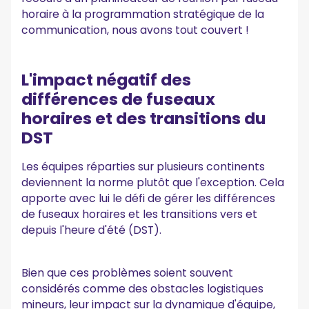
horaire à la programmation stratégique de la
transitions du DST ?
communication, nous avons tout couvert !
Fuseaux horaires mondiaux principaux +
Spécifications du DST
L'impact négatif des
Embrassez le travail flexible avec MeetGeek !
différences de fuseaux
horaires et des transitions du
DST
Les équipes réparties sur plusieurs continents
deviennent la norme plutôt que l'exception. Cela
apporte avec lui le défi de gérer les différences
de fuseaux horaires et les transitions vers et
depuis l'heure d'été (DST).
Bien que ces problèmes soient souvent
considérés comme des obstacles logistiques
mineurs, leur impact sur la dynamique d'équipe,