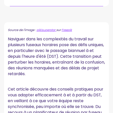
L'impact négatif des différences de fuseaux horaires
et des transitions du DST
Le problème avec les transitions de l'heure d'été (DST)
Source de l'image :
pikisuperstar
sur
Freepik
Comment un planificateur de réunion par fuseau
horaire peut-il aider ?
Naviguer dans les complexités du travail sur
plusieurs fuseaux horaires pose des défis uniques,
Comment passer à et à partir du DST en utilisant un
en particulier avec le passage biannuel à et
planificateur de réunion par fuseau horaire
depuis l'heure d'été (DST). Cette transition peut
1. Considérer les besoins et préférences uniques
perturber les horaires, entraînant de la confusion,
2. Sélectionner un planificateur d'horloge mondiale robuste
des réunions manquées et des délais de projet
par fuseau horaire
retardés.
3. Initier la configuration du compte
4. Personnaliser les invitations aux réunions
5. Envoyer des rappels stratégiques
Cet article découvre des conseils pratiques pour
6. Tirer parti des fonctionnalités avancées
vous adapter efficacement à et à partir du DST,
7. Optimiser les préparations pré-réunion
en veillant à ce que votre équipe reste
8. Faciliter le suivi post-réunion harmonieux
9. Offrir une formation et un soutien continus
synchronisée, peu importe où elle se trouve. Du
recours à un planificateur de réunion par fuseau
Quels autres outils pouvez-vous exploiter pour les