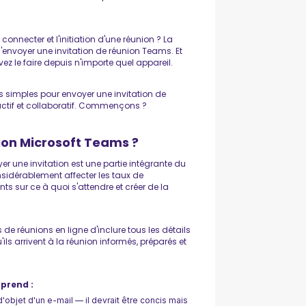
connecter et l'initiation d'une réunion ? La
'envoyer une invitation de réunion Teams. Et
ez le faire depuis n'importe quel appareil.
s simples pour envoyer une invitation de
uctif et collaboratif. Commençons ?
ion Microsoft Teams ?
yer une invitation est une partie intégrante du
nsidérablement affecter les taux de
ants sur ce à quoi s'attendre et créer de la
e réunions en ligne d'inclure tous les détails
'ils arrivent à la réunion informés, préparés et
prend :
objet d'un e-mail — il devrait être concis mais