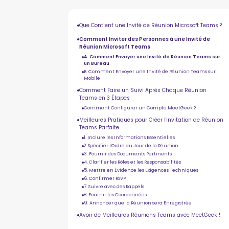
Que Contient une Invité de Réunion Microsoft Teams ?
Comment Inviter des Personnes à une Invité de
Réunion Microsoft Teams
A. Comment Envoyer une Invité de Réunion Teams sur
un Bureau
B. Comment Envoyer une Invité de Réunion Teams sur
Mobile
Comment Faire un Suivi Après Chaque Réunion
Teams en 3 Étapes
Comment Configurer un Compte MeetGeek ?
Meilleures Pratiques pour Créer l'Invitation de Réunion
Teams Parfaite
1. Inclure les Informations Essentielles
2. Spécifier l'Ordre du Jour de la Réunion
3. Fournir des Documents Pertinents
4. Clarifier les Rôles et les Responsabilités
5. Mettre en Évidence les Exigences Techniques
6. Confirmer RSVP
7. Suivre avec des Rappels
8. Fournir les Coordonnées
9. Annoncer que la Réunion sera Enregistrée
Avoir de Meilleures Réunions Teams avec MeetGeek !