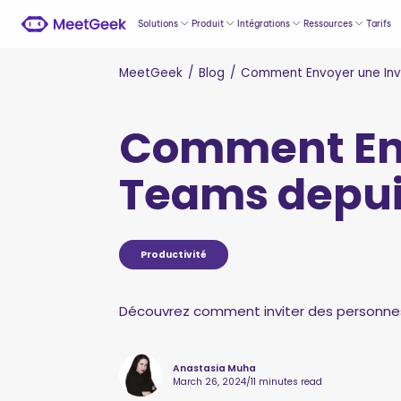
Solutions
Produit
Intégrations
Ressources
Tarifs
MeetGeek
/
Blog
/
Comment Envoyer une Invi
Comment Env
Teams depuis
Productivité
Découvrez comment inviter des personnes
Anastasia Muha
March 26, 2024
/
11 minutes read