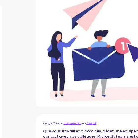
Image Source:
rawpixel.com
on
Freepik
Que vous travailliez à domicile, gériez une équip
contact avec vos collègues, Microsoft Teams est u