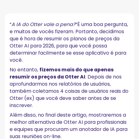
O que é Otter AI?
4 coisas que eu gostaria de ter sabido antes de usar
o Otter AI
“
A IA do Otter vale a pena?
“É uma boa pergunta,
e muitos de vocês fizeram. Portanto, decidimos
Explorando os planos de preços da Otter AI
que é hora de resumir os planos de preços da
Plano Otter AI Free
Otter AI para 2026, para que você possa
Plano Otter AI Pro
determinar facilmente se esse aplicativo é para
Plano de negócios Otter AI
você.
Plano Otter AI Enterprise
Procurando a melhor alternativa de IA do Otter com
No entanto,
fizemos mais do que apenas
transcrições precisas?
resumir os preços da Otter AI
. Depois de nos
aprofundarmos nos relatórios de usuários,
Principais recursos do MeetGeek
também coletamos 4 coisas de usuários reais do
Preços do MeetGeek
Otter (ex) que você deve saber antes de se
inscrever.
MeetGeek vs Otter AI: comparação de recursos
Além disso, no final deste artigo, mostraremos a
Resumo: preços da Otter AI em 2026
melhor alternativa de Otter AI para profissionais
e equipes que procuram um anotador de IA para
Perguntas frequentes sobre os preços do Otter AI
suas reuniões on-line.
Quanto custa o Otter AI?