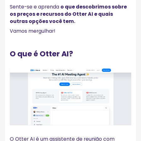
O Otter.ai vale a pena?
Sente-se e aprenda
o que descobrimos sobre
Qual é o limite do plano gratuito do Otter AI?
os preços e recursos do Otter AI e quais
outras opções você tem.
Vamos mergulhar!
O que é Otter AI?
O Otter AI é um assistente de reunião com