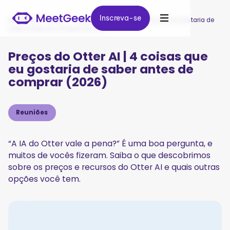
Inscreva-se
Inscreva-se
MeetGeek
/
Blog
/
Preços do Otter AI | 4 coisas que eu gostaria de
saber antes de comprar (2026)
Preços do Otter AI | 4 coisas que
eu gostaria de saber antes de
comprar (2026)
Reuniões
“A IA do Otter vale a pena?” É uma boa pergunta, e
muitos de vocês fizeram. Saiba o que descobrimos
sobre os preços e recursos do Otter AI e quais outras
opções você tem.