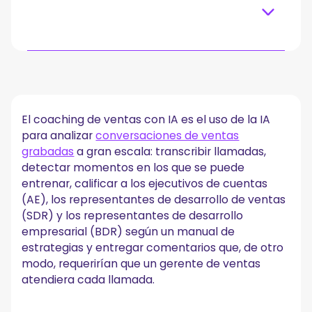
Table of content
Qué hace y qué no hace el coaching de ventas con
IA
¿Por qué el entrenamiento manual no se escala?
El coaching de ventas con IA es el uso de la IA
para analizar
conversaciones de ventas
¿Cómo funciona realmente el coaching de ventas
con IA?
grabadas
a gran escala: transcribir llamadas,
detectar momentos en los que se puede
1. Captura y transcripción
entrenar, calificar a los ejecutivos de cuentas
2. Detección de señales
3. Comparación de cuadros de mando
(AE), los representantes de desarrollo de ventas
4. Resumen y comentarios
(SDR) y los representantes de desarrollo
5. Agregación y tendencias
empresarial (BDR) según un manual de
estrategias y entregar comentarios que, de otro
Los límites realistas
modo, requerirían que un gerente de ventas
Qué buscar en una herramienta
atendiera cada llamada.
Para quién es el coaching de ventas con IA