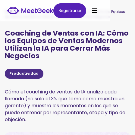
Registrarse
Registrarse
MeetGeek
/
Blog
/
Coaching de Ventas con IA: Cómo los Equipos
de Ventas Modernos Utilizan la IA para Cerrar Más Negocios
Coaching de Ventas con IA: Cómo
los Equipos de Ventas Modernos
Utilizan la IA para Cerrar Más
Negocios
Productividad
Cómo el coaching de ventas de IA analiza cada
llamada (no solo el 3% que toma como muestra un
gerente) y muestra los momentos en los que se
puede entrenar por representante, etapa y tipo de
objeción.