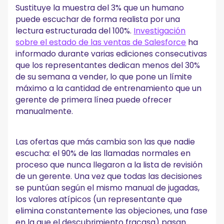
Sustituye la muestra del 3% que un humano
Implementarlo sin acabar con la adopción
puede escuchar de forma realista por una
Las cuestiones de contratación y operaciones
lectura estructurada del 100%.
Investigación
cambian
sobre el estado de las ventas de Salesforce
ha
Dónde encaja MeetGeek para los equipos de ventas
informado durante varias ediciones consecutivas
que los representantes dedican menos del 30%
El resultado final para los líderes en ingresos
de su semana a vender, lo que pone un límite
máximo a la cantidad de entrenamiento que un
Preguntas frecuentes
gerente de primera línea puede ofrecer
¿Qué es el coaching de ventas con IA?‍
manualmente.
¿El coaching de ventas con IA reemplaza a un gerente de
ventas?‍
¿Qué tan preciso es el coaching de ventas de IA?‍
Las ofertas que más cambia son las que nadie
¿Cuál es la diferencia entre el coaching de ventas con IA y
la inteligencia conversacional?‍
escucha: el 90% de las llamadas normales en
¿Es necesario que se les diga a los representantes que se
proceso que nunca llegaron a la lista de revisión
analizan sus llamadas?‍
de un gerente. Una vez que todas las decisiones
¿Cuánto tiempo pasará hasta que el coaching de ventas
se puntúan según el mismo manual de jugadas,
de IA muestre el ROI?‍
los valores atípicos (un representante que
elimina constantemente las objeciones, una fase
en la que el descubrimiento fracasa) pasan