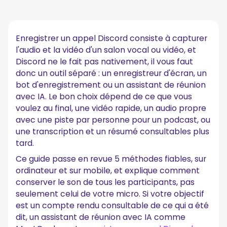
Une Note Rapide sur le Consentement et la Légalité
Comment Enregistrer un Appel Discord sur Windows
(Xbox Game Bar)
Enregistrer un appel Discord consiste à capturer
l'audio et la vidéo d'un salon vocal ou vidéo, et
Comment Enregistrer un Appel Discord sur Mac
(QuickTime Player)
Discord ne le fait pas nativement, il vous faut
donc un outil séparé : un enregistreur d'écran, un
Comment Enregistrer un Appel Discord sur iPhone
bot d'enregistrement ou un assistant de réunion
avec IA. Le bon choix dépend de ce que vous
Comment Enregistrer un Appel Discord sur Android
voulez au final, une vidéo rapide, un audio propre
Enregistrez un Appel Discord avec Transcription
avec une piste par personne pour un podcast, ou
Automatique (MeetGeek)
une transcription et un résumé consultables plus
tard.
Comment Enregistrer Uniquement l'Audio Discord
(Craig Bot)
Ce guide passe en revue 5 méthodes fiables, sur
ordinateur et sur mobile, et explique comment
Comment Enregistrer un Appel Discord avec OBS
Studio
conserver le son de tous les participants, pas
seulement celui de votre micro. Si votre objectif
Comparatif des Enregistreurs d'Appels Discord
est un compte rendu consultable de ce qui a été
dit, un assistant de réunion avec IA comme
Quel Enregistreur d'Appels Discord Choisir ?