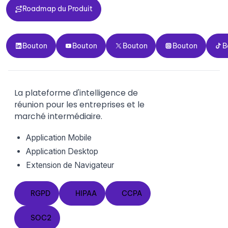
Roadmap du Produit
Roadmap du Produit
Bouton
Bouton
Bouton
Bouton
Bouto
Bouton
Bouton
Bouton
Bouton
B
La plateforme d'intelligence de
réunion pour les entreprises et le
marché intermédiaire.
Application Mobile
Application Desktop
Extension de Navigateur
RGPD
HIPAA
CCPA
RGPD
HIPAA
CCPA
SOC2
SOC2