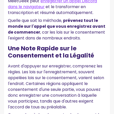
MeetGeek peut
enregistrer un appel Discord
Points Clés
dans le navigateur
et le transformer en
transcription et résumé automatiquement.
Questions Fréquentes sur l'Enregistrement des
Appels Discord
Quelle que soit la méthode,
prévenez tout le
Discord Enregistre-t-il les Appels ?
monde sur l'appel que vous enregistrez avant
Comment Enregistrer un Appel Discord avec le Son de Tout
de commencer
, car les lois sur le consentement
le Monde ?
l'exigent dans de nombreux endroits.
Peut-on Enregistrer un Appel Discord sur Téléphone ?
Est-il Légal d'Enregistrer un Appel Discord ?
Une Note Rapide sur le
Peut-on Enregistrer un Appel Discord à l'Insu des Autres ?
Consentement et la Légalité
Avant d'appuyer sur enregistrer, comprenez les
règles. Les lois sur l'enregistrement, souvent
appelées lois sur le consentement, varient selon
l'endroit. Certaines régions appliquent le
consentement d'une seule partie, vous pouvez
donc enregistrer une conversation à laquelle
vous participez, tandis que d'autres exigent
l'accord de tous au préalable.