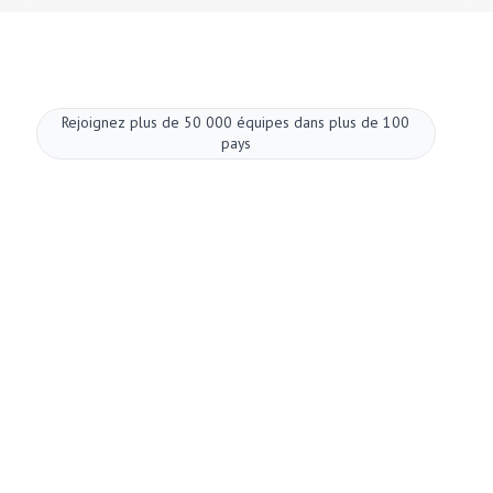
Rejoignez plus de 50 000 équipes dans plus de 100
pays
Améliorez vos
réunions dès
maintenant.
Configuration en deux minutes. Une offre
gratuite à vie. Une qualité professionnelle dès
le premier jour. Transformez vos réunions en
une expérience positive et enrichissante