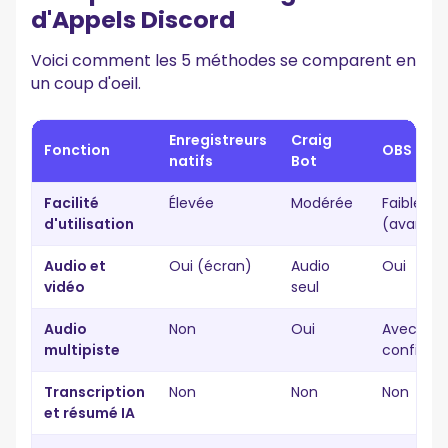
d'Appels Discord
Voici comment les 5 méthodes se comparent en
un coup d'oeil.
Enregistreurs
Craig
Fonction
OBS Stu
natifs
Bot
Facilité
Élevée
Modérée
Faible
d'utilisation
(avancé
Audio et
Oui (écran)
Audio
Oui
vidéo
seul
Audio
Non
Oui
Avec
multipiste
configur
Transcription
Non
Non
Non
et résumé IA