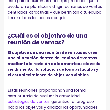
reunión productiva
esta guía, incluiremos consejos prácticos que te
ayudarán a planificar y dirigir reuniones de ventas
1. Proporcione una actualización sobre el objetivo principal
del equipo de ventas
centradas, atractivas y que permitan a tu equipo
2. Equilibre la retroalimentación positiva y constructiva
tener claros los pasos a seguir.
3. Fomente la participación de su equipo de ventas
4. Vea vídeos de formación y perfeccione las pistas de
conversación (MeetGeek)
¿Cuál es el objetivo de una
5. Intercambie ideas y explore soluciones en equipo
reunión de ventas?
6. Analice su competencia
7. Establezca elementos de acción claros para todos los
vendedores y gerentes
El objetivo de una reunión de ventas es crear
Cómo hacer un seguimiento de una reunión de
una alineación dentro del equipo de ventas
ventas
mediante la revisión de las métricas clave de
rendimiento, la solución de los obstáculos y
Agenda de la reunión de ventas [plantilla gratuita]
el establecimiento de objetivos viables.
¡Maximice el impacto de sus reuniones de ventas con
MeetGeek!
Estas reuniones proporcionan una forma
estructurada de evaluar la actualidad
estrategias de ventas
, garantizar el progreso
hacia los objetivos y analizar las oportunidades