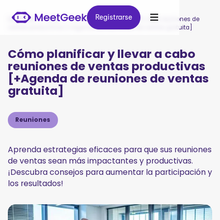
Registrarse
Registrarse
MeetGeek
/
Blog
/
Cómo planificar y llevar a cabo reuniones de
ventas productivas [+Agenda de reuniones de ventas gratuita]
Cómo planificar y llevar a cabo
reuniones de ventas productivas
[+Agenda de reuniones de ventas
gratuita]
Reuniones
Aprenda estrategias eficaces para que sus reuniones
de ventas sean más impactantes y productivas.
¡Descubra consejos para aumentar la participación y
los resultados!