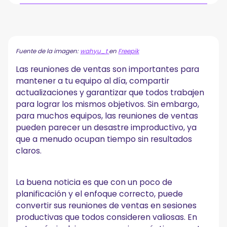
¿Cuál es el objetivo de una reunión de ventas?
Tipos de reuniones de ventas
A. Reuniones de ventas individuales
Fuente de la imagen:
wahyu_t
en
Freepik
B. Reuniones semanales de ventas
Las reuniones de ventas son importantes para
C. Reuniones trimestrales del equipo de ventas
mantener a tu equipo al día, compartir
D. Reunión anual del equipo de ventas
actualizaciones y garantizar que todos trabajen
Cómo prepararse para reuniones de ventas
para lograr los mismos objetivos. Sin embargo,
exitosas
para muchos equipos, las reuniones de ventas
1. Defina sus objetivos
pueden parecer un desastre improductivo, ya
2. Crea una agenda
que a menudo ocupan tiempo sin resultados
3. Establezca una cadencia de reunión clara
claros.
4. Identifique los temas de capacitación de los
representantes de ventas
5. Planifique la celebración y la formación de equipos
La buena noticia es que con un poco de
6. Obtenga los datos de ventas que necesita antes de su
reunión
planificación y el enfoque correcto, puede
7. Sea flexible cuando sea necesario
convertir sus reuniones de ventas en sesiones
productivas que todos consideren valiosas. En
Cómo los gerentes de ventas pueden organizar una