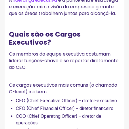
A
liderança executiva
é a ponte entre estratégia
Perguntas Frequentes
e execução: cria a visão da empresa e garante
Quantas pessoas deve ter uma equipe executiva?
que as áreas trabalhem juntas para alcançá-la.
Qual a diferença entre time de gestão e equipe executiva?
Com que frequência a equipe executiva deve rever a
estratégia?
Quais são os Cargos
O que acontece quando a equipe executiva não está
alinhada?
Executivos?
Uma pequena empresa pode ter uma equipe executiva?
Os membros da equipe executiva costumam
liderar funções-chave e se reportar diretamente
ao CEO.
Os cargos executivos mais comuns (o chamado
C-level) incluem:
CEO (Chief Executive Officer) – diretor-executivo
CFO (Chief Financial Officer) – diretor financeiro
COO (Chief Operating Officer) – diretor de
operações