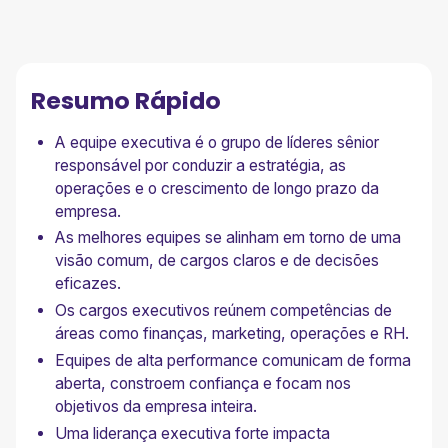
Resumo Rápido
O Que É a Equipe Executiva?
Resumo Rápido
Quais são os Cargos Executivos?
O Que a Equipe Executiva Faz?
A equipe executiva é o grupo de líderes sênior
responsável por conduzir a estratégia, as
Por Que a Equipe Executiva É Importante?
operações e o crescimento de longo prazo da
1. Cria Alinhamento na Organização
empresa.
2. Melhora a Qualidade das Decisões
As melhores equipes se alinham em torno de uma
3. Ajuda a Navegar Mudanças
visão comum, de cargos claros e de decisões
4. Constrói uma Cultura de Liderança
5. Impulsiona o Sucesso de Longo Prazo
eficazes.
Os cargos executivos reúnem competências de
Como a Equipe Executiva se Mantém Alinhada à
Medida que a Empresa Cresce
áreas como finanças, marketing, operações e RH.
Equipes de alta performance comunicam de forma
Características de uma Equipe Executiva de Alta
aberta, constroem confiança e focam nos
Performance
objetivos da empresa inteira.
1. Pensam Além da Própria Área
Uma liderança executiva forte impacta
2. Aceitam o Desacordo Saudável