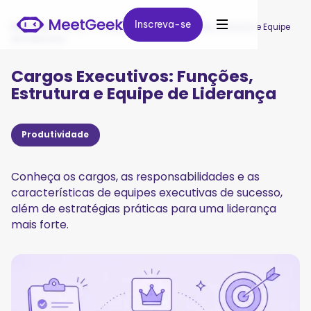
Inscreva-se
Inscreva-se
MeetGeek
/
Blog
/
Cargos Executivos: Funções, Estrutura e Equipe
de Liderança
Cargos Executivos: Funções,
Estrutura e Equipe de Liderança
Produtividade
Conheça os cargos, as responsabilidades e as
características de equipes executivas de sucesso,
além de estratégias práticas para uma liderança
mais forte.