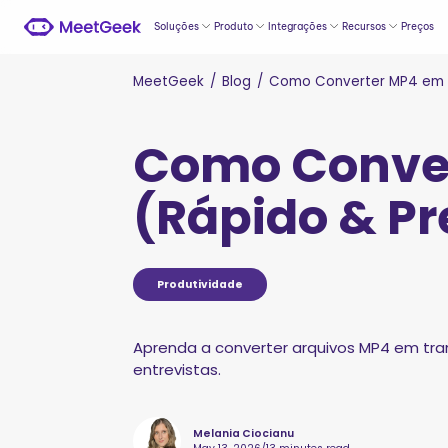
Soluções
Produto
Integrações
Recursos
Preços
MeetGeek
/
Blog
/
Como Converter MP4 em T
Como Conver
(Rápido & Pr
Produtividade
Aprenda a converter arquivos MP4 em tran
entrevistas.
Melania Ciocianu