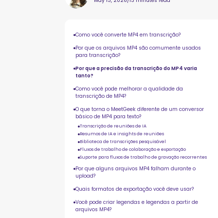
May 13, 2026
/
13 minutes read
Como você converte MP4 em transcrição?
Por que os arquivos MP4 são comumente usados
para transcrição?
Por que a precisão da transcrição do MP4 varia
tanto?
Como você pode melhorar a qualidade da
transcrição de MP4?
O que torna o MeetGeek diferente de um conversor
básico de MP4 para texto?
Transcrição de reuniões de IA
Resumos de IA e insights de reuniões
Biblioteca de transcrições pesquisável
Fluxos de trabalho de colaboração e exportação
Suporte para fluxos de trabalho de gravação recorrentes
Por que alguns arquivos MP4 falham durante o
upload?
Quais formatos de exportação você deve usar?
Você pode criar legendas e legendas a partir de
arquivos MP4?