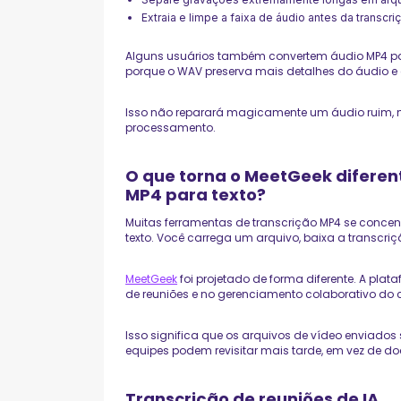
Extraia e limpe a faixa de áudio antes da transcri
Alguns usuários também convertem áudio MP4 pa
porque o WAV preserva mais detalhes do áudio e 
Isso não reparará magicamente um áudio ruim, 
processamento.
O que torna o MeetGeek diferen
MP4 para texto?
Muitas ferramentas de transcrição MP4 se conce
texto. Você carrega um arquivo, baixa a transcriçã
MeetGeek
foi projetado de forma diferente. A pla
de reuniões e no gerenciamento colaborativo do
Isso significa que os arquivos de vídeo enviados
equipes podem revisitar mais tarde, em vez de d
Transcrição de reuniões de IA