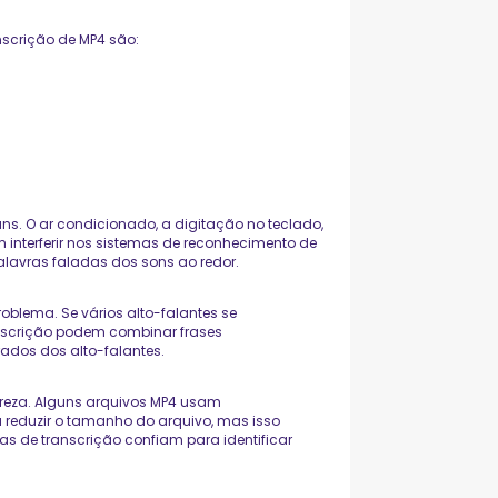
nscrição de MP4 são:
s. O ar condicionado, a digitação no teclado,
m interferir nos sistemas de reconhecimento de
alavras faladas dos sons ao redor.
oblema. Se vários alto-falantes se
nscrição podem combinar frases
rrados dos alto-falantes.
reza. Alguns arquivos MP4 usam
reduzir o tamanho do arquivo, mas isso
as de transcrição confiam para identificar