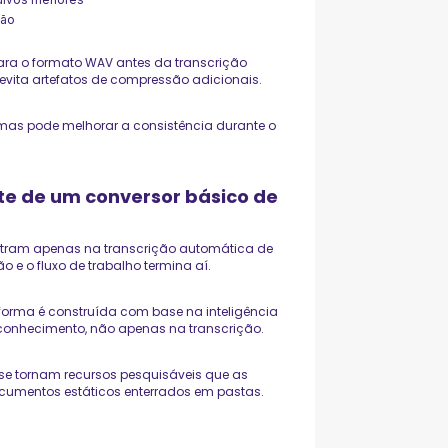
ção
ra o formato WAV antes da transcrição
evita artefatos de compressão adicionais.
mas pode melhorar a consistência durante o
te de um conversor básico de
ntram apenas na transcrição automática de
o e o fluxo de trabalho termina aí.
taforma é construída com base na inteligência
 conhecimento, não apenas na transcrição.
 se tornam recursos pesquisáveis que as
ocumentos estáticos enterrados em pastas.