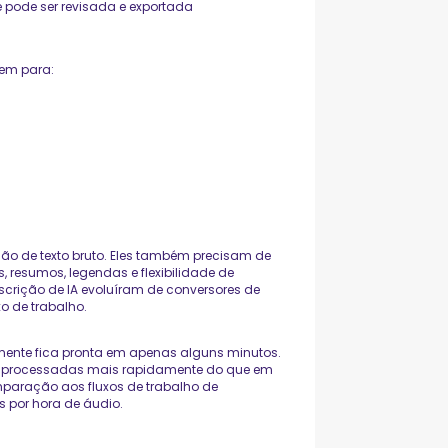
e pode ser revisada e exportada
bem para:
ão de texto bruto. Eles também precisam de
s, resumos, legendas e flexibilidade de
nscrição de IA evoluíram de conversores de
o de trabalho.
mente fica pronta em apenas alguns minutos.
 processadas mais rapidamente do que em
paração aos fluxos de trabalho de
 por hora de áudio.