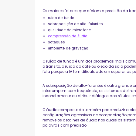
Os maiores fatores que afetam a precisão da tra
ruído de fundo
sobreposição de alto-falantes
qualidade do microfone
compressão de áudio
sotaques
ambiente de gravação
O ruído de fundo é um dos problemas mais comun
o trânsito, o ruído do café ou o eco da sala pode
fala porque a IA tem dificuldade em separar as p
A sobreposição de alto-falantes é outro grande pr
interrompem com frequência, os sistemas de tra
incorretamente ou atribuir diálogos aos rótulos e
O áudio compactado também pode reduzir a cla
configurações agressivas de compactação para 
remove os detalhes de áudio nos quais os sistem
palavras com precisão.