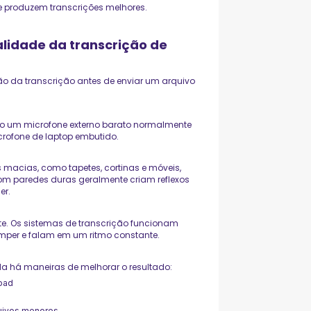
 produzem transcrições melhores.
lidade da transcrição de
ão da transcrição antes de enviar um arquivo
mo um microfone externo barato normalmente
rofone de laptop embutido.
 macias, como tapetes, cortinas e móveis,
om paredes duras geralmente criam reflexos
er.
. Os sistemas de transcrição funcionam
omper e falam em um ritmo constante.
a há maneiras de melhorar o resultado:
oad
uivos menores