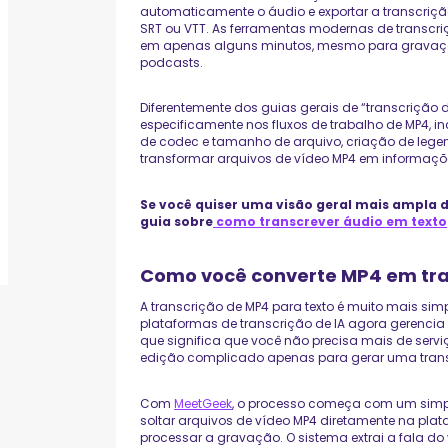
automaticamente o áudio e exportar a transcriç
SRT ou VTT. As ferramentas modernas de transcri
em apenas alguns minutos, mesmo para gravações 
podcasts.
Diferentemente dos guias gerais de “transcrição d
especificamente nos fluxos de trabalho de MP4, in
de codec e tamanho de arquivo, criação de lege
transformar arquivos de vídeo MP4 em informaçõe
Se você quiser uma visão geral mais ampla do
guia sobre
como transcrever áudio em texto
Como você converte MP4 em tra
A transcrição de MP4 para texto é muito mais si
plataformas de transcrição de IA agora gerencia
que significa que você não precisa mais de serv
edição complicado apenas para gerar uma trans
Com
MeetGeek
, o processo começa com um simpl
soltar arquivos de vídeo MP4 diretamente na pl
processar a gravação. O sistema extrai a fala do v