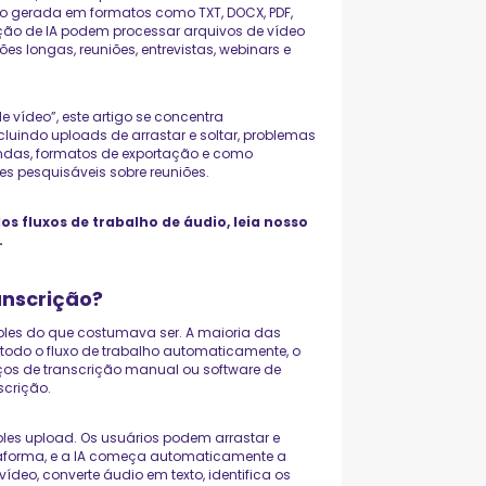
ão gerada em formatos como TXT, DOCX, PDF,
ção de IA podem processar arquivos de vídeo
longas, reuniões, entrevistas, webinars e
e vídeo”, este artigo se concentra
cluindo uploads de arrastar e soltar, problemas
ndas, formatos de exportação e como
s pesquisáveis sobre reuniões.
s fluxos de trabalho de áudio, leia nosso
.
nscrição?
mples do que costumava ser. A maioria das
 todo o fluxo de trabalho automaticamente, o
iços de transcrição manual ou software de
crição.
es upload. Os usuários podem arrastar e
ataforma, e a IA começa automaticamente a
ídeo, converte áudio em texto, identifica os