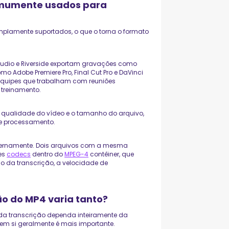
omumente usados para
mplamente suportados, o que o torna o formato
tudio e Riverside exportam gravações como
o Adobe Premiere Pro, Final Cut Pro e DaVinci
 equipes que trabalham com reuniões
 treinamento.
 qualidade do vídeo e o tamanho do arquivo,
de processamento.
internamente. Dois arquivos com a mesma
es
codecs
dentro do
MPEG-4
contêiner, que
ão da transcrição, a velocidade de
ão do MP4 varia tanto?
da transcrição dependa inteiramente da
m si geralmente é mais importante.