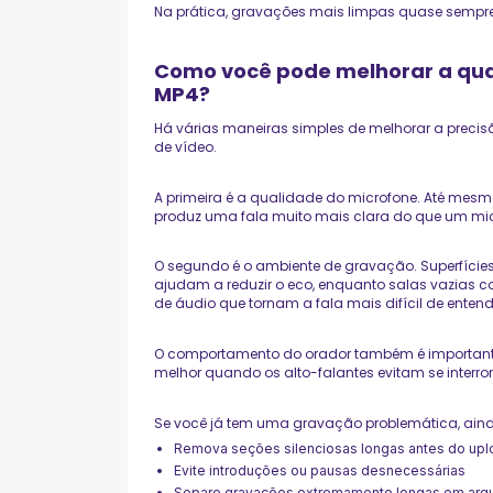
Na prática, gravações mais limpas quase sempre
Como você pode melhorar a qua
MP4?
Há várias maneiras simples de melhorar a precis
de vídeo.
A primeira é a qualidade do microfone. Até mes
produz uma fala muito mais clara do que um mic
O segundo é o ambiente de gravação. Superfícies
ajudam a reduzir o eco, enquanto salas vazias c
de áudio que tornam a fala mais difícil de entend
O comportamento do orador também é importante
melhor quando os alto-falantes evitam se interr
Se você já tem uma gravação problemática, aind
Remova seções silenciosas longas antes do upl
Evite introduções ou pausas desnecessárias
Separe gravações extremamente longas em arq