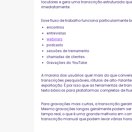
locutores e gera uma transcrição estruturada qu
imediatamente.
Esse fluxo de trabalho funciona particularmente 
encontros
entrevistas
webinars
podcasts
sessões de treinamento
chamadas de clientes
Gravações do YouTube
A maioria dos usuários quer mais do que convers
transcrições pesquisáveis, rótulos de alto-falante
exportação. É por isso que as ferramentas de tra
texto básicos para plataformas completas de flux
Para gravações mais curtas, a transcrição geral
Mesmo gravações longas geralmente podem ser
tempo real, o que é uma grande melhoria em com
transcrição manual que podem levar várias horas