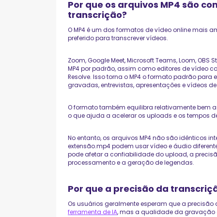
Por que os arquivos MP4 são c
transcrição?
O MP4 é um dos formatos de vídeo online mais a
preferido para transcrever vídeos.
Zoom, Google Meet, Microsoft Teams, Loom, OBS S
MP4 por padrão, assim como editores de vídeo com
Resolve. Isso torna o MP4 o formato padrão para
gravadas, entrevistas, apresentações e vídeos de
O formato também equilibra relativamente bem a
o que ajuda a acelerar os uploads e os tempos 
No entanto, os arquivos MP4 não são idênticos 
extensão.mp4 podem usar vídeo e áudio diferent
pode afetar a confiabilidade do upload, a precis
processamento e a geração de legendas.
Por que a precisão da transcriç
Os usuários geralmente esperam que a precisão 
ferramenta de IA
, mas a qualidade da gravação e