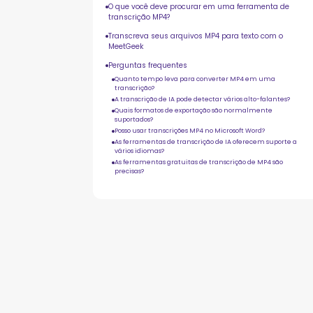
O que você deve procurar em uma ferramenta de
transcrição MP4?
Transcreva seus arquivos MP4 para texto com o
MeetGeek
Perguntas frequentes
Quanto tempo leva para converter MP4 em uma
transcrição?
A transcrição de IA pode detectar vários alto-falantes?
Quais formatos de exportação são normalmente
suportados?
Posso usar transcrições MP4 no Microsoft Word?
As ferramentas de transcrição de IA oferecem suporte a
vários idiomas?
As ferramentas gratuitas de transcrição de MP4 são
precisas?