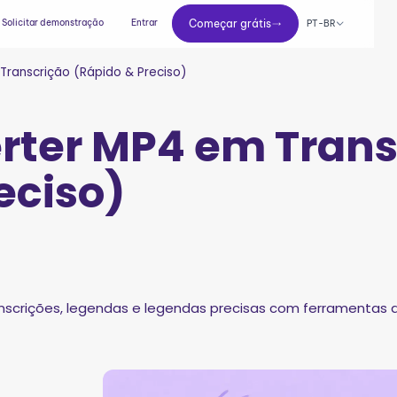
Começar grátis
Solicitar demonstração
Entrar
Começar grátis
PT-BR
ranscrição (Rápido & Preciso)
ter MP4 em Trans
eciso)
scrições, legendas e legendas precisas com ferramentas de