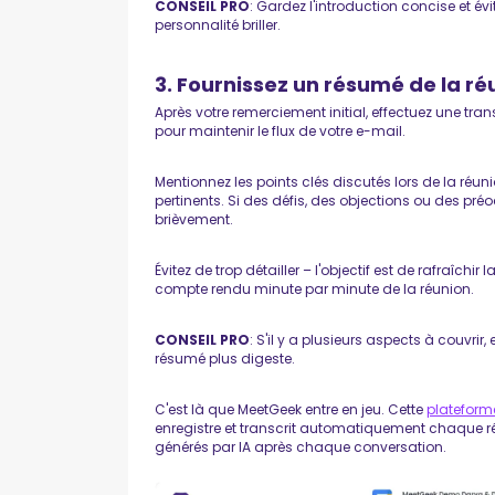
CONSEIL PRO
: Gardez l'introduction concise et év
personnalité briller.
3. Fournissez un résumé de la ré
Après votre remerciement initial, effectuez une tran
pour maintenir le flux de votre e-mail.
Mentionnez les points clés discutés lors de la réun
pertinents. Si des défis, des objections ou des pr
brièvement.
Évitez de trop détailler – l'objectif est de rafraîchi
compte rendu minute par minute de la réunion.
CONSEIL PRO
: S'il y a plusieurs aspects à couvrir
résumé plus digeste.
C'est là que MeetGeek entre en jeu. Cette
plateform
enregistre et transcrit automatiquement chaque r
générés par IA après chaque conversation.