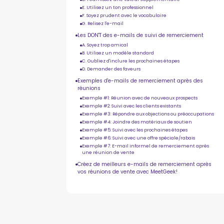
E. Utilisez un ton professionnel
F. Soyez prudent avec le vocabulaire
G. Relisez l'e-mail
Les DON'T des e-mails de suivi de remerciement
A. Soyez trop amical
B. Utilisez un modèle standard
C. Oubliez d'inclure les prochaines étapes
D. Demander des faveurs
Exemples d'e-mails de remerciement après des
réunions
Exemple #1: Réunion avec de nouveaux prospects
Exemple #2: Suivi avec les clients existants
Exemple #3: Répondre aux objections ou préoccupations
Exemple #4: Joindre des matériaux de soutien
Exemple #5: Suivi avec les prochaines étapes
Exemple #6: Suivi avec une offre spéciale/rabais
Exemple #7: E-mail informel de remerciement après
une réunion de vente
Créez de meilleurs e-mails de remerciement après
vos réunions de vente avec MeetGeek!