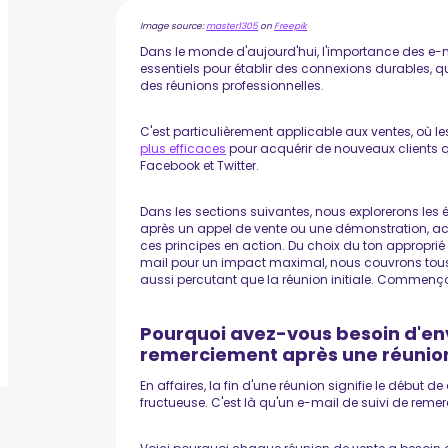
Image source:
master1305
on
Freepik
Dans le monde d'aujourd'hui, l'importance des e-m
essentiels pour établir des connexions durables, 
des réunions professionnelles.
C'est particulièrement applicable aux ventes, où l
plus efficaces
pour acquérir de nouveaux clients
Facebook et Twitter.
Dans les sections suivantes, nous explorerons les
après un appel de vente ou une démonstration, a
ces principes en action. Du choix du ton appropr
mail pour un impact maximal, nous couvrons tous l
aussi percutant que la réunion initiale. Commenç
Pourquoi avez-vous besoin d'env
remerciement après une réunion
En affaires, la fin d'une réunion signifie le début d
fructueuse. C'est là qu'un e-mail de suivi de reme