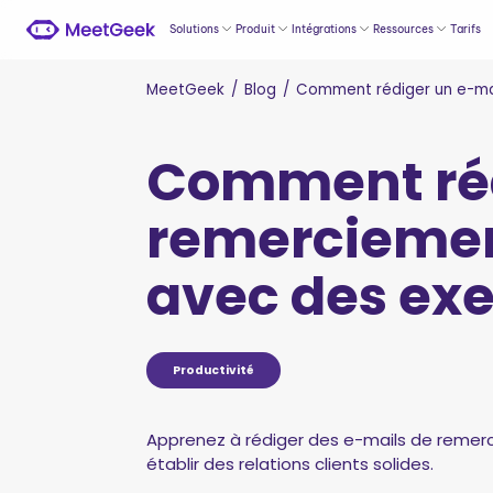
Solutions
Produit
Intégrations
Ressources
Tarifs
MeetGeek
/
Blog
/
Comment rédiger un e-mai
Comment réd
remerciemen
avec des ex
Productivité
Apprenez à rédiger des e-mails de remerc
établir des relations clients solides.