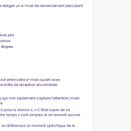
de rédiger un e-mail de remerciement percutant
vez pris
éponse
s étapes
cisif entre votre e-mail ouvert avec
e boîte de réception encombrée.
e
qui non seulement capture l'attention, mais
e:
 pour la réunion », « C'était super de se
otre temps » sont simples et ne laissent aucune
re ou référencez un moment spécifique de la