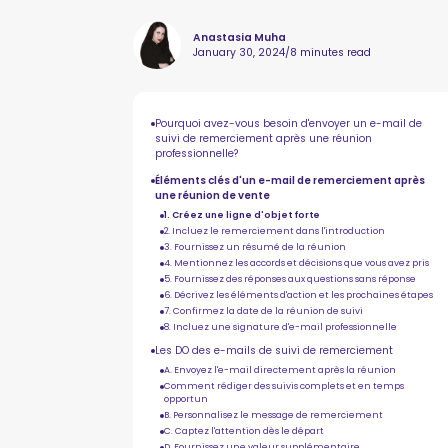
Anastasia Muha
January 30, 2024
/
8 minutes read
Pourquoi avez-vous besoin d'envoyer un e-mail de
suivi de remerciement après une réunion
professionnelle?
Éléments clés d'un e-mail de remerciement après
une réunion de vente
1. Créez une ligne d'objet forte
2. Incluez le remerciement dans l'introduction
3. Fournissez un résumé de la réunion
4. Mentionnez les accords et décisions que vous avez pris
5. Fournissez des réponses aux questions sans réponse
6. Décrivez les éléments d'action et les prochaines étapes
7. Confirmez la date de la réunion de suivi
8. Incluez une signature d'e-mail professionnelle
Les DO des e-mails de suivi de remerciement
A. Envoyez l'e-mail directement après la réunion
Comment rédiger des suivis complets et en temps
opportun
B. Personnalisez le message de remerciement
C. Captez l'attention dès le départ
D. Fournissez une valeur supplémentaire