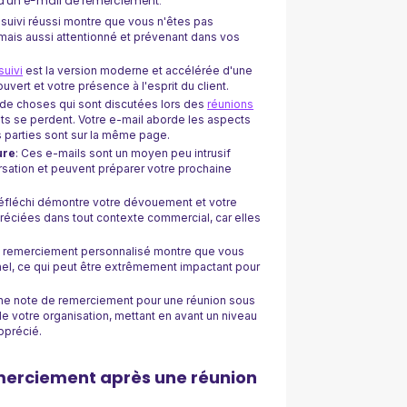
d'un e-mail de remerciement:
 suivi réussi montre que vous n'êtes pas
mais aussi attentionné et prévenant dans vos
suivi
est la version moderne et accélérée d'une
uvert et votre présence à l'esprit du client.
p de choses qui sont discutées lors des
réunions
oints se perdent. Votre e-mail aborde les aspects
s parties sont sur la même page.
ure
: Ces e-mails sont un moyen peu intrusif
ersation et peuvent préparer votre prochaine
réfléchi démontre votre dévouement et votre
préciées dans tout contexte commercial, car elles
e remerciement personnalisé montre que vous
nnel, ce qui peut être extrêmement impactant pour
Une note de remerciement pour une réunion sous
de votre organisation, mettant en avant un niveau
pprécié.
emerciement après une réunion