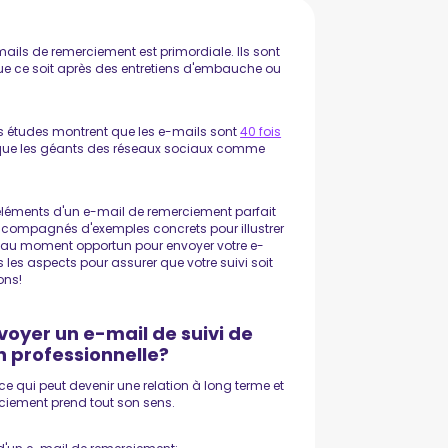
ails de remerciement est primordiale. Ils sont
que ce soit après des entretiens d'embauche ou
es études montrent que les e-mails sont
40 fois
 que les géants des réseaux sociaux comme
 éléments d'un e-mail de remerciement parfait
ccompagnés d'exemples concrets pour illustrer
ié au moment opportun pour envoyer votre e-
es aspects pour assurer que votre suivi soit
ons!
oyer un e-mail de suivi de
 professionnelle?
e ce qui peut devenir une relation à long terme et
rciement prend tout son sens.