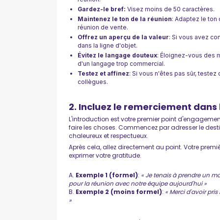
Gardez-le bref:
Visez moins de 50 caractères.
Maintenez le ton de la réunion
: Adaptez le ton 
réunion de vente.
Offrez un aperçu de la valeur
: Si vous avez c
dans la ligne d'objet.
Évitez le langage douteux
: Éloignez-vous des m
d'un langage trop commercial.
Testez et affinez
: Si vous n'êtes pas sûr, teste
collègues.
2. Incluez le remerciement dans 
L'introduction est votre premier point d'engagement 
faire les choses. Commencez par adresser le dest
chaleureux et respectueux.
Après cela, allez directement au point. Votre prem
exprimer votre gratitude.
A.
Exemple 1 (formel)
:
« Je tenais à prendre un m
pour la réunion avec notre équipe aujourd'hui »
B.
Exemple 2 (moins formel)
:
« Merci d'avoir pri
»