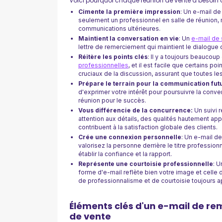
Voici pourquoi chaque réunion de vente a besoin 
Cimente la première impression
: Un e-mail de
seulement un professionnel en salle de réunion, 
communications ultérieures.
Maintient la conversation en vie
: Un
e-mail de 
lettre de remerciement qui maintient le dialogue o
Réitère les points clés
: Il y a toujours beaucou
professionnelles
, et il est facile que certains p
cruciaux de la discussion, assurant que toutes le
Prépare le terrain pour la communication fut
d'exprimer votre intérêt pour poursuivre la conv
réunion pour le succès.
Vous différencie de la concurrence:
Un suivi 
attention aux détails, des qualités hautement ap
contribuent à la satisfaction globale des clients.
Crée une connexion personnelle
: Un e-mail d
valorisez la personne derrière le titre professio
établir la confiance et la rapport.
Représente une courtoisie professionnelle
: 
forme d'e-mail reflète bien votre image et celle 
de professionnalisme et de courtoisie toujours a
Éléments clés d'un e-mail de r
de vente