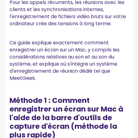
Pour les appels récurrents, les réunions avec les
réunion
clients et les synchronisations internes,
Étape 2 : Laissez MeetGeek enregistrer la réunion
l'enregistrement de fichiers vidéo bruts sur votre
Étape 3 : Accédez à la transcription et au résumé de l'IA
ordinateur crée des tensions à long terme.
Étape 4 : partager, organiser et intégrer
Ce que vous pouvez faire au-delà de
l'enregistrement avec MeetGeek
Ce guide explique exactement comment
Effectuez des recherches dans les conversations
enregistrer un écran sur un Mac, y compris les
Suivez les décisions et les mesures à prendre
considérations relatives au son et au son du
Revivez des moments spécifiques avec des chapitres
système, et explique où s'intègre un système
Créez une bibliothèque de réunions à long terme
d'enregistrement de réunion dédié tel que
Conseils de pro pour un meilleur enregistrement
MeetGeek.
d'écran sur Mac
Vérifiez votre micro avant de commencer
Nettoyez votre bureau
Méthode 1 : Comment
Ajustez intentionnellement la résolution
enregistrer un écran sur Mac à
Utiliser un casque pendant l'enregistrement
l'aide de la barre d'outils de
Découper immédiatement après l'enregistrement
capture d'écran (méthode la
Où sont enregistrés vos enregistrements d'écran
plus rapide)
Comment prendre une capture d'écran à la place