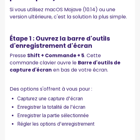
Réflexions finales
Si vous utilisez macOS Mojave (10.14) ou une
version ultérieure, c'est la solution la plus simple.
Questions fréquemment posées
Comment effectuer un enregistrement d'écran avec audio
sur un Mac ?
Étape 1 : Ouvrez la barre d'outils
Un enregistrement d'écran Mac peut-il capturer le son du
d'enregistrement d'écran
système ?
Quel est le meilleur moyen d'enregistrer des réunions Zoom
Presse
Shift + Commande + 5
. Cette
sur un Mac ?
commande clavier ouvre le
Barre d'outils de
capture d'écran
en bas de votre écran.
Des options s'offrent à vous pour :
Capturez une capture d'écran
Enregistrer la totalité de l'écran
Enregistrer la partie sélectionnée
Régler les options d'enregistrement