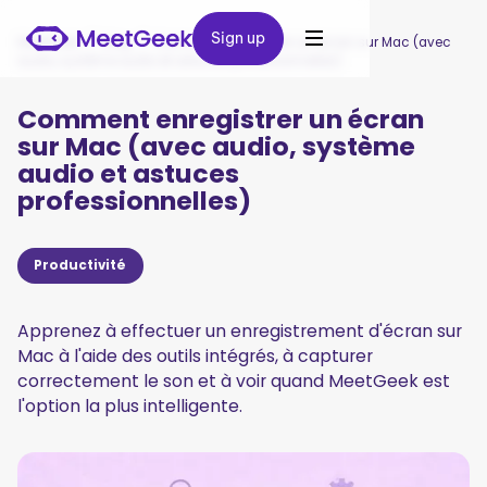
Sign up
Sign up
MeetGeek
/
Blog
/
Comment enregistrer un écran sur Mac (avec
audio, système audio et astuces professionnelles)
Comment enregistrer un écran
sur Mac (avec audio, système
audio et astuces
professionnelles)
Productivité
Apprenez à effectuer un enregistrement d'écran sur
Mac à l'aide des outils intégrés, à capturer
correctement le son et à voir quand MeetGeek est
l'option la plus intelligente.