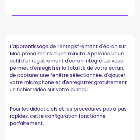
Méthode 1 : Comment enregistrer un écran sur Mac à
l'aide de la barre d'outils de capture d'écran
(méthode la plus rapide)
L'apprentissage de l'enregistrement d'écran sur
Étape 1 : Ouvrez la barre d'outils d'enregistrement d'écran
Étape 2 : Choisissez ce que vous voulez enregistrer
Mac prend moins d'une minute. Apple inclut un
Étape 3 : Régler les paramètres d'enregistrement
outil d'enregistrement d'écran intégré qui vous
(important)
permet d'enregistrer la totalité de votre écran,
Étape 4 : démarrer l'enregistrement
de capturer une fenêtre sélectionnée, d'ajouter
Étape 5 : arrêter l'enregistrement
votre microphone et d'enregistrer gratuitement
Comment enregistrer le son du système sur Mac
un fichier vidéo sur votre bureau.
Méthode 2 : Comment enregistrer un écran sur Mac à
l'aide de QuickTime Player
Étape 1 : Ouvrez QuickTime
Pour les didacticiels et les procédures pas à pas
Étape 2 : démarrer un nouvel enregistrement d'écran
rapides, cette configuration fonctionne
Étape 3 : Arrêter et modifier
parfaitement.
Méthode 3 : enregistrement d'écran avec MeetGeek
Étape 1 : connectez MeetGeek à votre plateforme de