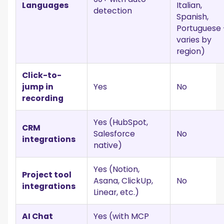
Languages
Italian,
detection
Spanish,
Portuguese
varies by
region)
Click-to-
jump in
Yes
No
recording
Yes (HubSpot,
CRM
Salesforce
No
integrations
native)
Yes (Notion,
Project tool
Asana, ClickUp,
No
integrations
Linear, etc.)
AI Chat
Yes (with MCP