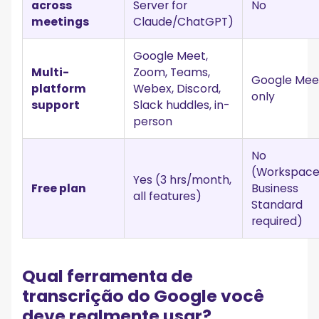
across
Server for
No
meetings
Claude/ChatGPT)
Google Meet,
Multi-
Zoom, Teams,
Google Mee
platform
Webex, Discord,
only
support
Slack huddles, in-
person
No
(Workspac
Yes (3 hrs/month,
Free plan
Business
all features)
Standard
required)
Qual ferramenta de
transcrição do Google você
deve realmente usar?