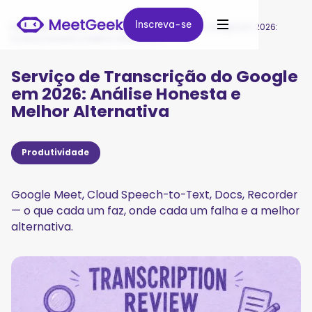
Inscreva-se
Inscreva-se
MeetGeek
/
Blog
/
Serviço de Transcrição do Google em 2026:
Análise Honesta e Melhor Alternativa
Serviço de Transcrição do Google
em 2026: Análise Honesta e
Melhor Alternativa
Produtividade
Google Meet, Cloud Speech-to-Text, Docs, Recorder
— o que cada um faz, onde cada um falha e a melhor
alternativa.