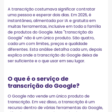
O serviço de transcrição do Google é gratuito?
Qual a precisão da transcrição do Google Meet?
A transcrição costumava significar contratar
O que é a API de fala para texto do Google?
uma pessoa e esperar dois dias. Em 2026, é
Como uso o serviço de transcrição do Google Docs?
instantânea, alimentada por IA e gratuita em
O Google Meet tem itens de ação automáticos?
muitas ferramentas, inclusive em toda a família
Posso transcrever um Google Meet gratuitamente?
de produtos do Google. Mas "transcrição do
Qual a melhor alternativa para a transcrição do Google
Google" não é um único produto. São quatro,
Meet?
cada um com limites, preços e qualidade
diferentes. Esta análise detalha cada um, depois
explica onde a transcrição do Google deixa de
ser suficiente e o que usar em seu lugar.
O que é o serviço de
transcrição do Google?
O Google não vende um único produto de
transcrição. Em vez disso, a transcrição é um
recurso dentro de várias ferramentas do Google,