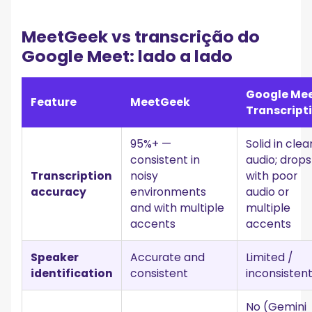
MeetGeek vs transcrição do
Google Meet: lado a lado
Google Me
Feature
MeetGeek
Transcript
95%+ —
Solid in clea
consistent in
audio; drops
Transcription
noisy
with poor
accuracy
environments
audio or
and with multiple
multiple
accents
accents
Speaker
Accurate and
Limited /
identification
consistent
inconsisten
No (Gemini