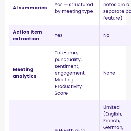
Yes — structured
notes are a
AI summaries
by meeting type
separate pa
feature)
Action item
Yes
No
extraction
Talk-time,
punctuality,
sentiment,
Meeting
engagement,
None
analytics
Meeting
Productivity
Score
Limited
(English,
French,
German,
60+ with auto