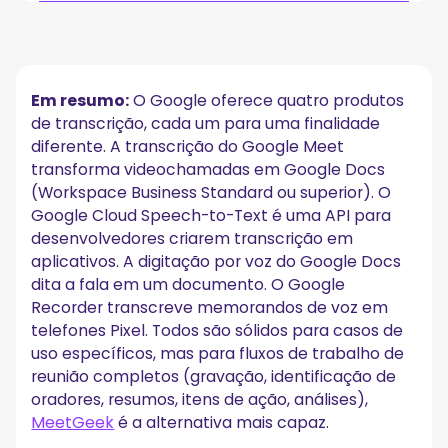
O que é o serviço de transcrição do Google?
Os 4 produtos de transcrição do Google,
analisados
Em resumo:
O Google oferece quatro produtos
Transcrição do Google Meet
de transcrição, cada um para uma finalidade
Google Cloud Speech-to-Text
diferente. A transcrição do Google Meet
Digitação por voz do Google Docs
transforma videochamadas em Google Docs
Google Recorder
(Workspace Business Standard ou superior). O
Onde a transcrição do Google fica aquém para
Google Cloud Speech-to-Text é uma API para
equipes
desenvolvedores criarem transcrição em
aplicativos. A digitação por voz do Google Docs
A melhor alternativa à transcrição do Google:
MeetGeek
dita a fala em um documento. O Google
Recorder transcreve memorandos de voz em
MeetGeek vs transcrição do Google Meet: lado a
telefones Pixel. Todos são sólidos para casos de
lado
uso específicos, mas para fluxos de trabalho de
Qual ferramenta de transcrição do Google você
reunião completos (gravação, identificação de
deve realmente usar?
oradores, resumos, itens de ação, análises),
MeetGeek
é a alternativa mais capaz.
Perguntas Frequentes sobre transcrição do Google