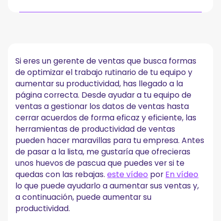
Herramientas de productividad de ventas:
decodificando el significado
Tipos de herramientas de productividad de ventas
Si eres un gerente de ventas que busca formas
a. Herramientas de ventas de colaboración y
de optimizar el trabajo rutinario de tu equipo y
comunicación
aumentar su productividad, has llegado a la
b. Herramientas de ventas de CRM
página correcta. Desde ayudar a tu equipo de
c. Herramientas de ventas para reservar/programar
ventas a gestionar los datos de ventas hasta
reuniones
d. Herramientas de ventas de generación de leads e
cerrar acuerdos de forma eficaz y eficiente, las
inteligencia de ventas
herramientas de productividad de ventas
Conclusión
pueden hacer maravillas para tu empresa. Antes
de pasar a la lista, me gustaría que ofrecieras
unos huevos de pascua que puedes ver si te
quedas con las rebajas.
este vídeo
por
En vídeo
lo que puede ayudarlo a aumentar sus ventas y,
a continuación, puede aumentar su
productividad.