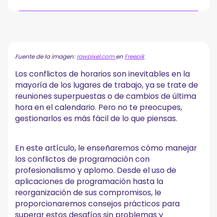
¿Qué son los conflictos de horarios en el lugar de
trabajo?
¿Por qué ocurren los conflictos de horarios de
Fuente de la imagen:
rawpixel.com
en
Freepik
trabajo?
Los conflictos de horarios son inevitables en la
7 maneras de evitar conflictos de programación
mayoría de los lugares de trabajo, ya se trate de
1. Planifique proyectos y reuniones con estimaciones
reuniones superpuestas o de cambios de última
realistas
hora en el calendario. Pero no te preocupes,
2. Utilice una herramienta de calendario para monitorear la
gestionarlos es más fácil de lo que piensas.
disponibilidad y la capacidad
3. Comuníquese directamente con los gerentes de
proyecto y los miembros del equipo
En este artículo, le enseñaremos cómo manejar
4. Incluya búferes al planificar los cronogramas
5. Tenga listas las herramientas adicionales
los conflictos de programación con
6. Cree un proceso confiable para su equipo
profesionalismo y aplomo. Desde el uso de
7. Considere soluciones temporales
aplicaciones de programación hasta la
reorganización de sus compromisos, le
Cómo gestionar los conflictos de horarios
proporcionaremos consejos prácticos para
A. Cómo manejar los conflictos de programación cuando
superar estos desafíos sin problemas y
no puede reprogramarla