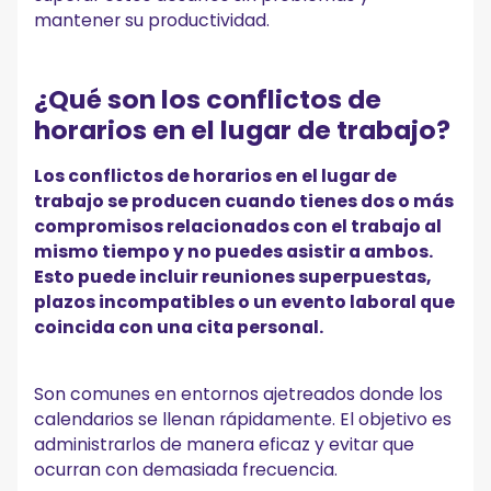
B. Cómo manejar los conflictos de programación cuando
mantener su productividad.
puede reprogramarla
¡Supere los conflictos de programación con éxito con
MeetGeek!
¿Qué son los conflictos de
horarios en el lugar de trabajo?
Los conflictos de horarios en el lugar de
trabajo se producen cuando tienes dos o más
compromisos relacionados con el trabajo al
mismo tiempo y no puedes asistir a ambos.
Esto puede incluir reuniones superpuestas,
plazos incompatibles o un evento laboral que
coincida con una cita personal.
Son comunes en entornos ajetreados donde los
calendarios se llenan rápidamente. El objetivo es
administrarlos de manera eficaz y evitar que
ocurran con demasiada frecuencia.