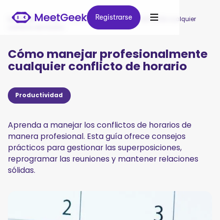
Registrarse
Registrarse
MeetGeek
/
Blog
/
Cómo manejar profesionalmente cualquier
conflicto de horario
Cómo manejar profesionalmente
cualquier conflicto de horario
Productividad
Aprenda a manejar los conflictos de horarios de
manera profesional. Esta guía ofrece consejos
prácticos para gestionar las superposiciones,
reprogramar las reuniones y mantener relaciones
sólidas.