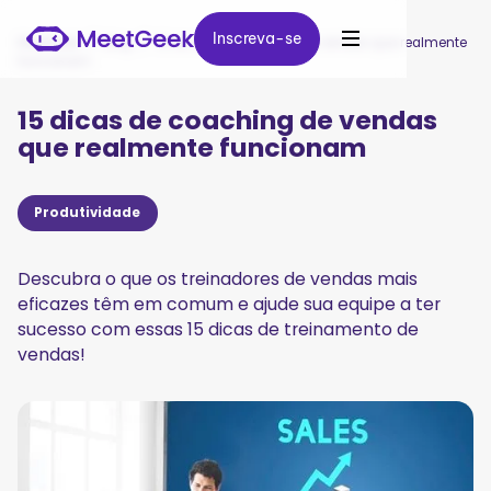
Inscreva-se
Inscreva-se
MeetGeek
/
Blog
/
15 dicas de coaching de vendas que realmente
funcionam
15 dicas de coaching de vendas
que realmente funcionam
Produtividade
Descubra o que os treinadores de vendas mais
eficazes têm em comum e ajude sua equipe a ter
sucesso com essas 15 dicas de treinamento de
vendas!