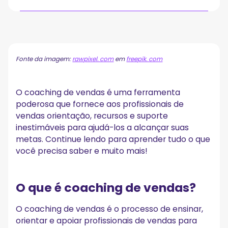
O que é coaching de vendas?
Coach de vendas versus gerente de vendas
Por que o coaching de vendas é importante?
Fonte da imagem:
rawpixel. com
em
freepik. com
1. Melhora o desempenho de vendas
2. Melhora o atendimento ao cliente
3. Incentiva a colaboração
O coaching de vendas é uma ferramenta
4. Desenvolve habilidades
poderosa que fornece aos profissionais de
5. Promove a criatividade
vendas orientação, recursos e suporte
6. Aumenta a motivação
inestimáveis para ajudá-los a alcançar suas
Desafios comuns de coaching de vendas
metas. Continue lendo para aprender tudo o que
você precisa saber e muito mais!
1. Fornecendo feedback efetivo
2. Melhorando as técnicas de vendas
3. Ajudando os representantes de vendas a definir metas
4. Construindo um processo de vendas eficaz
O que é coaching de vendas?
5. Adaptação às metas de negócios
O coaching de vendas é o processo de ensinar,
15 técnicas e dicas eficazes de coaching de vendas
orientar e apoiar profissionais de vendas para
1. Siga uma abordagem formal