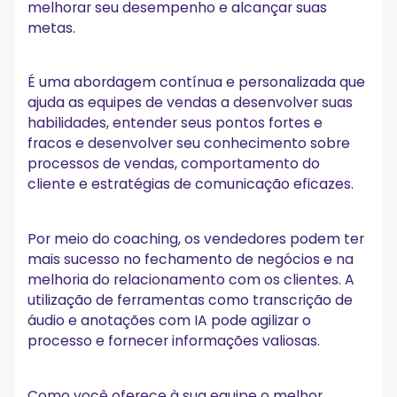
melhorar seu desempenho e alcançar suas
2. Reúna-se frequentemente com sua equipe de vendas
metas.
3. Concentre-se no bem-estar dos representantes de
vendas
4. Adote uma abordagem exclusiva para cada
representante de vendas
É uma abordagem contínua e personalizada que
5. Motive seus gerentes de vendas e equipes
ajuda as equipes de vendas a desenvolver suas
6. Permita que cada representante de vendas crie seu
habilidades, entender seus pontos fortes e
plano de ação
fracos e desenvolver seu conhecimento sobre
7. Responsabilize seus representantes de vendas
processos de vendas, comportamento do
8. Prepare-se e pratique com vários cenários de coaching
cliente e estratégias de comunicação eficazes.
9. Atualize suas sessões de treinamento de vendas
10. Invista em programas e recursos adicionais de
coaching de vendas
11. Incentive as equipes de vendas a se autoavaliarem
Por meio do coaching, os vendedores podem ter
12. Monitore o desempenho de vendas e ajuste conforme
mais sucesso no fechamento de negócios e na
necessário
melhoria do relacionamento com os clientes. A
13. Saiba como fornecer feedback adequadamente
utilização de ferramentas como transcrição de
14. Compartilhe celebrações (e fracassos)
áudio e anotações com IA pode agilizar o
15. Concentre-se em uma melhoria de cada vez
processo e fornecer informações valiosas.
Comece sua jornada para um coaching de vendas
bem-sucedido!
Como você oferece à sua equipe o melhor