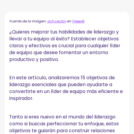
¿Qué son las metas de liderazgo?
Cómo establecer objetivos de liderazgo
1. Identifique las fortalezas y debilidades
Fuente de la imagen:
pch.vector
en
Freepik
2. Tenga en cuenta sus objetivos
¿Quieres mejorar tus habilidades de liderazgo y
3. Utilice el marco SMART
llevar a tu equipo al éxito? Establecer objetivos
4. Prioriza los objetivos
claros y efectivos es crucial para cualquier líder
5. Examine, evalúe y ajuste
de equipo que desee fomentar un entorno
15 objetivos de desarrollo de liderazgo personal
productivo y positivo.
1. Desarrolle habilidades de escucha activa
2. Acepta la crítica constructiva
3. Lidera de forma adaptativa en el cambio
En este artículo, analizaremos 15 objetivos de
4. Impulsar la inteligencia emocional
liderazgo esenciales que pueden ayudarte a
5. Fortalezca la confianza en sí mismo
convertirte en un líder de equipo más eficiente e
6. Garantizar la transparencia
inspirador.
7. Proporcione comentarios específicos y constructivos
8. Cultiva relaciones sólidas
9. Muestre un aprecio genuino
Tanto si eres nuevo en el mundo del liderazgo
10. Optimice la gestión del tiempo
como si buscas perfeccionar tu enfoque, estos
11. Delegue tareas de manera efectiva
objetivos te guiarán para construir relaciones
12. Sé el estándar