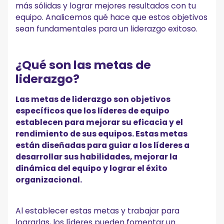
más sólidas y lograr mejores resultados con tu
13. Actúa como mentor y entrenador
equipo. Analicemos qué hace que estos objetivos
14. Capacidades avanzadas de toma de decisiones
15. Reducir la microgestión
sean fundamentales para un liderazgo exitoso.
¡Pruebe MeetGeek para un liderazgo efectivo!
¿Qué son las metas de
liderazgo?
Las metas de liderazgo son objetivos
específicos que los líderes de equipo
establecen para mejorar su eficacia y el
rendimiento de sus equipos. Estas metas
están diseñadas para guiar a los líderes a
desarrollar sus habilidades, mejorar la
dinámica del equipo y lograr el éxito
organizacional.
Al establecer estas metas y trabajar para
lograrlas, los líderes pueden fomentar un