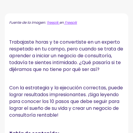
¿Qué es la consultoría y cómo convertirla en un
negocio?
15 tipos de empresas de consultoría para elegir
Fuente de la imagen:
freepik
en
Freepik
1. Consultoría de marca
2. Consultoría empresarial
3. Consultoría profesional
Trabajaste horas y te convertiste en un experto
4. Consultoría sobre diversidad, equidad e inclusión
respetado en tu campo, pero cuando se trata de
5. Consultoría ambiental
aprender a iniciar un negocio de consultoría,
6. Consultoría financiera
todavía te sientes intimidado. ¿Qué pasaría si te
7. Consultoría sanitaria
dijéramos que no tiene por qué ser así?
8. Consultoría de Recursos Humanos
9. Consultoría de TI
10. Consultoría de gestión
Con la estrategia y la ejecución correctas, puede
11. Consultoría de marketing
lograr resultados impresionantes. ¡Siga leyendo
12. Consultoría de operaciones
para conocer los 10 pasos que debe seguir para
13. Consultoría de relaciones públicas
lograr el sueño de su vida y crear un negocio de
14. Consultoría de ventas
consultoría rentable!
15. Consultoría estratégica
10 pasos para iniciar su propio negocio de consultoría
1. Encuentra tu nicho