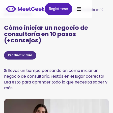
Registrarse
Registrarse
MeetGeek
/
Blog
/
Cómo iniciar un negocio de consultoría en 10
pasos (+consejos)
Cómo iniciar un negocio de
consultoría en 10 pasos
(+consejos)
Productividad
Si llevas un tiempo pensando en cómo iniciar un
negocio de consultoría, ¡estás en el lugar correcto!
Lea esto para aprender todo lo que necesita saber y
más.