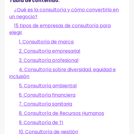
Tabla de contenido:
2. Comprenda lo que necesita su industria de consultoría
¿Qué es la consultoría y cómo convertirla en
3. Elija su modelo y estructura de negocio de consultoría
un negocio?
4. Cree un plan de negocios y prepárese
5. Contrata a las personas adecuadas
15 tipos de empresas de consultoría para
6. Invierta en las herramientas adecuadas
elegir
7. Desarrolle un plan de marketing
1. Consultoría de marca
8. Cree y fije el precio de su oferta de servicios de
consultoría
2. Consultoría empresarial
9. Encuentre clientes potenciales
3. Consultoría profesional
10. Cierre acuerdos para rentabilizar su negocio de
consultoría
4. Consultoría sobre diversidad, equidad e
¡Comience su exitoso negocio de consultoría hoy
inclusión
mismo!
5. Consultoría ambiental
6. Consultoría financiera
7. Consultoría sanitaria
8. Consultoría de Recursos Humanos
9. Consultoría de TI
10. Consultoría de gestión