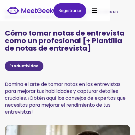
Registrarse
Registrarse
MeetGeek
/
Blog
/
Cómo tomar notas de entrevista como un
profesional [+ Plantilla de notas de entrevista]
Cómo tomar notas de entrevista
como un profesional [+ Plantilla
de notas de entrevista]
Productividad
Domina el arte de tomar notas en las entrevistas
para mejorar tus habilidades y capturar detalles
cruciales. ¡Obtén aquí los consejos de expertos que
necesitas para mejorar el rendimiento de tus
entrevistas!