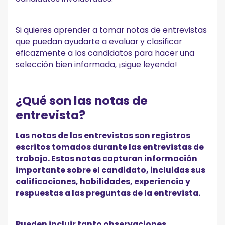
Consejo #4: Haga preguntas para llenar los espacios en
blanco
Si quieres aprender a tomar notas de entrevistas
Consejo #5: Presta atención a las señales no verbales
Consejo #6: Capture todos los detalles relevantes, incluso
que puedan ayudarte a evaluar y clasificar
si no preguntó específicamente sobre ellos
eficazmente a los candidatos para hacer una
Consejo #7: Prioriza la escucha por encima de la escritura
selección bien informada, ¡sigue leyendo!
o la escritura
Consejo #8: Revise las notas lo antes posible después de la
entrevista
Consejo #9: Ayude a los gerentes a tomar las mejores
¿Qué son las notas de
decisiones de contratación a través de sus notas
entrevista?
Plantilla para notas de entrevista
Las notas de las entrevistas son registros
¡Comience a tomar notas de entrevistas de IA con
escritos tomados durante las entrevistas de
MeetGeek!
trabajo. Estas notas capturan información
importante sobre el candidato, incluidas sus
calificaciones, habilidades, experiencia y
respuestas a las preguntas de la entrevista.
Pueden incluir tanto observaciones