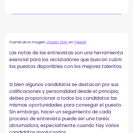
¿Qué son las notas de entrevista?
¿Debe tomar notas durante una entrevista?
A. Ayuda a refrescar tu memoria
Fuente de la imagen:
Drazen Zigic
en
Freepik
B. Aumentar la coherencia en las evaluaciones
Las notas de las entrevistas son una herramienta
C. Crear un sentido de equidad y brindar protección legal
esencial para los reclutadores que buscan cubrir
Qué incluir en las notas de la entrevista
los puestos disponibles con los mejores talentos.
Qué aspecto tienen las excelentes notas de entrevista
Herramientas que pueden simplificar la toma de notas
en las entrevistas
Si bien algunos candidatos se destacan por sus
calificaciones y personalidad desde el principio,
Los mejores consejos para mejorar el proceso de
toma de notas durante una entrevista de trabajo
debes proporcionar a todos los candidatos las
mismas oportunidades para conseguir el puesto.
Consejo #1: Crea una estructura de entrevistas por
adelantado
Sin embargo, hacer un seguimiento de cada
Consejo #2: Usa frases o códigos clave para resumir las
proceso de entrevista puede ser una tarea
respuestas del candidato
abrumadora, especialmente cuando hay varios
Consejo #3: No tengas miedo de pedirle al orador que repita
candidatos involucrados.
lo que dice