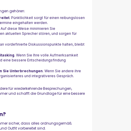
ungen gehören:
eitet
. Pünktlichkeit sorgt für einen reibungslosen
Termine eingehalten werden.
. Auf diese Weise minimieren Sie
en aktuellen Sprecher stören, und sorgen für
 an vordefinierte Diskussionspunkte halten, bleibt
itasking
. Wenn Sie Ihre volle Aufmerksamkeit
nd eine bessere Entscheidungsfindung
en Sie Unterbrechungen
. Wenn Sie andere ihre
ganisierteres und integrativeres Gespräch.
ondere für wiederkehrende Besprechungen,
hmer und schafft die Grundlage für eine bessere
un?
ie immer sicher, dass alles ordnungsgemäß
nd Outfit vorbereitet sind.