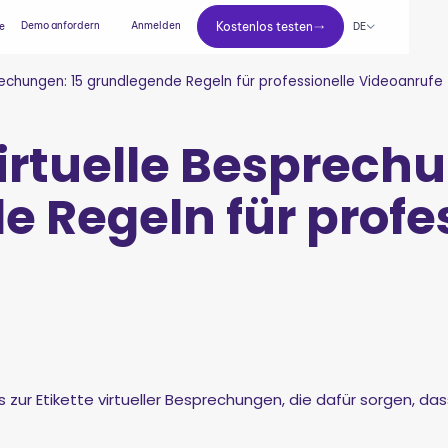
Kostenlos testen
Demo anfordern
Anmelden
Kostenlos testen
DE
se
prechungen: 15 grundlegende Regeln für professionelle Videoanrufe
virtuelle Besprech
 Regeln für profe
 zur Etikette virtueller Besprechungen, die dafür sorgen, da