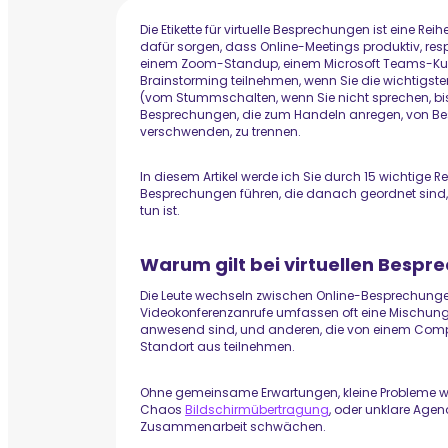
Die Etikette für virtuelle Besprechungen ist eine Rei
dafür sorgen, dass Online-Meetings produktiv, respe
einem Zoom-Standup, einem Microsoft Teams-Ku
Brainstorming teilnehmen, wenn Sie die wichtigste
(vom Stummschalten, wenn Sie nicht sprechen, bi
Besprechungen, die zum Handeln anregen, von Bespr
verschwenden, zu trennen.
In diesem Artikel werde ich Sie durch 15 wichtige 
Besprechungen führen, die danach geordnet sind
tun ist.
Warum gilt bei virtuellen Bespr
Die Leute wechseln zwischen Online-Besprechungen
Videokonferenzanrufe umfassen oft eine Mischun
anwesend sind, und anderen, die von einem Comp
Standort aus teilnehmen.
Ohne gemeinsame Erwartungen, kleine Probleme wi
Chaos
Bildschirmübertragung
, oder unklare Age
Zusammenarbeit schwächen.