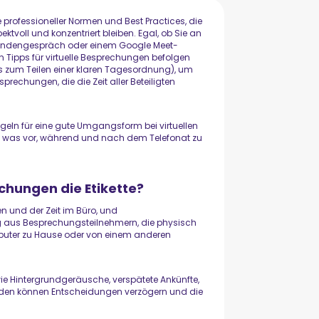
he professioneller Normen und Best Practices, die
ktvoll und konzentriert bleiben. Egal, ob Sie an
ndengespräch oder einem Google Meet-
n Tipps für virtuelle Besprechungen befolgen
s zum Teilen einer klaren Tagesordnung), um
echungen, die die Zeit aller Beteiligten
Regeln für eine gute Umgangsform bei virtuellen
, was vor, während und nach dem Telefonat zu
echungen die Etikette?
 und der Zeit im Büro, und
g aus Besprechungsteilnehmern, die physisch
uter zu Hause oder von einem anderen
e Hintergrundgeräusche, verspätete Ankünfte,
nden können Entscheidungen verzögern und die