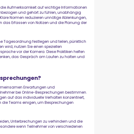
kt die Aufmerksamkeit auf wichtige Informationen
h einbezogen und gehört zu fühlen, unabhängig
. Klare Normen reduzieren unnötige Ablenkungen,
rn das Erfassen von Notizen und die Planung der
e Tagesordnung festlegen und teilen, pünktlich
wird, nutzen Sie einen speziellen
sprache vor der Kamera. Diese Praktiken helfen
chenken, das Gespräch am Laufen zu halten und
Besprechungen?
 gemeinsamen Erwartungen und
eilnehmer bei Online-Besprechungen bestimmen.
gen auf das individuelle Verhalten konzentriert,
ich die Teams einigen, um Besprechungen
eiden, Unterbrechungen zu verhindern und die
besondere wenn Teilnehmer von verschiedenen