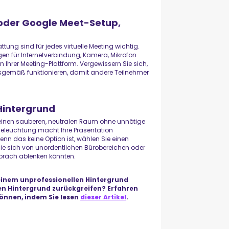
 oder Google Meet-Setup,
tung sind für jedes virtuelle Meeting wichtig.
ngen für Internetverbindung, Kamera, Mikrofon
Ihrer Meeting-Plattform. Vergewissern Sie sich,
sgemäß funktionieren, damit andere Teilnehmer
 Hintergrund
e einen sauberen, neutralen Raum ohne unnötige
 Beleuchtung macht Ihre Präsentation
enn das keine Option ist, wählen Sie einen
 Sie sich von unordentlichen Bürobereichen oder
spräch ablenken könnten.
inem unprofessionellen Hintergrund
llen Hintergrund zurückgreifen? Erfahren
können, indem Sie lesen
dieser Artikel
.