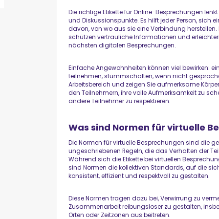
Die richtige Etikette für Online-Besprechungen len
und Diskussionspunkte. Es hilft jeder Person, sic
davon, von wo aus sie eine Verbindung herstellen
schützen vertrauliche Informationen und erleichte
nächsten digitalen Besprechungen.
Einfache Angewohnheiten können viel bewirken: ein
teilnehmen, stummschalten, wenn nicht gesprochen 
Arbeitsbereich und zeigen Sie aufmerksame Körper
den Teilnehmern, ihre volle Aufmerksamkeit zu s
andere Teilnehmer zu respektieren.
Was sind Normen für virtuelle 
Die Normen für virtuelle Besprechungen sind die
ungeschriebenen Regeln, die das Verhalten der T
Während sich die Etikette bei virtuellen Besprechun
sind Normen die kollektiven Standards, auf die s
konsistent, effizient und respektvoll zu gestalten.
Diese Normen tragen dazu bei, Verwirrung zu verm
Zusammenarbeit reibungsloser zu gestalten, ins
Orten oder Zeitzonen aus beitreten.