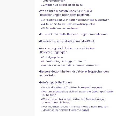
Unterbrechungen
12. Weisen Sie bei Bedarf Rollen zu
Was sind die besten Tipps für virtuelle
Besprechungen nach dem Telefonat?
13. Fassen Sie die wichtigsten Erkenntnisse zusammen
14. Teilen Sie Follow-ups und Aktionspunkte
15. Reflektieren und verbessern
Etikette für virtuelle Besprechungen: Kurzreferenz
Boosten Sie jedes Meeting mit MeetGeek
Anpassung der Etikette an verschiedene
Besprechungstypen
Einzelgespräche
Brainstorming-Sitzungen im Team
Anrufe von Kunden oder Interessenvertretern
Bessere Gewohnheiten für virtuelle Besprechungen
entwickeln
Häufig gestellte Fragen
Was ist die Etikette für virtuelle Besprechungen?
Warum ist es wichtig, sich online an die Meeting-Etikette
zu halten?
Wie kann ich bei langen virtuellen Besprechungen
konzentriert bleiben?
Was muss ich tun, wenn ich während eines virtuellen
Meetings technische Probleme habe?