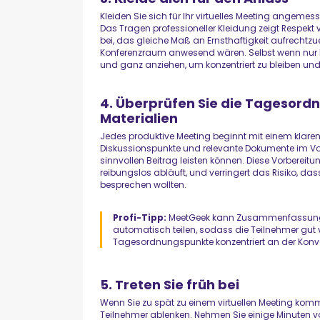
Kleiden Sie sich für Ihr virtuelles Meeting angemes
Das Tragen professioneller Kleidung zeigt Respekt
bei, das gleiche Maß an Ernsthaftigkeit aufrechtzu
Konferenzraum anwesend wären. Selbst wenn nur Ihre
und ganz anziehen, um konzentriert zu bleiben und
4. Überprüfen Sie die Tagesordn
Materialien
Jedes produktive Meeting beginnt mit einem klare
Diskussionspunkte und relevante Dokumente im Vo
sinnvollen Beitrag leisten können. Diese Vorberei
reibungslos abläuft, und verringert das Risiko, das
besprechen wollten.
Profi-Tipp:
MeetGeek kann Zusammenfassungen
automatisch teilen, sodass die Teilnehmer gut v
Tagesordnungspunkte konzentriert an der Konv
5. Treten Sie früh bei
Wenn Sie zu spät zu einem virtuellen Meeting kom
Teilnehmer ablenken. Nehmen Sie einige Minuten vor