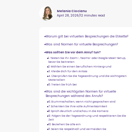
Melania Ciocianu
April 28, 2026
/
12 minutes read
Warum gilt bei virtuellen Besprechungen die Etikette?
Was sind Normen für virtuelle Besprechungen?
Was sollten Sie vor dem Anruf tun?
1. Testen Sie Ihr Zoom-, Teams- oder Google Meet-Setup,
bevor Sie beitreten
2. Wählen Sie einen beruflichen Hintergrund
3. Kleide dich für den Anlass
4. Überprüfen Sie die Tagesordnung und die wichtigsten
Materialien
5. Treten Sie früh bei
Was sind die wichtigsten Normen für virtuelle
Besprechungen während des Anrufs?
6. Stummschalten, wenn nicht gesprochen wird
7. Schenken Sie Ihre volle Aufmerksamkeit
8. Sprich deutlich und schau in die Kamera
9. Folgen Sie der Tagesordnung und respektieren Sie die
Zeit
10. Beziehen Sie alle ein
11. Seien Sie respektvoll und vermeiden Sie